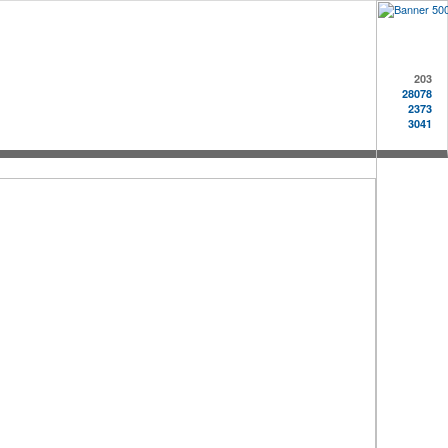
203
28078
2373
3041