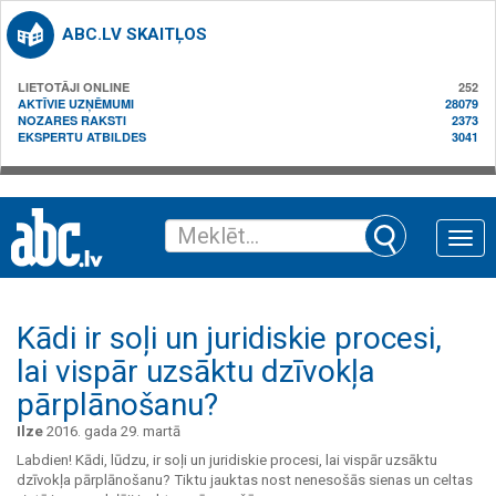
ABC.LV SKAITĻOS
LIETOTĀJI ONLINE
252
AKTĪVIE UZŅĒMUMI
28079
NOZARES RAKSTI
2373
EKSPERTU ATBILDES
3041
Toggle
naviga
Kādi ir soļi un juridiskie procesi,
lai vispār uzsāktu dzīvokļa
pārplānošanu?
Ilze
2016. gada 29. martā
Labdien! Kādi, lūdzu, ir soļi un juridiskie procesi, lai vispār uzsāktu
dzīvokļa pārplānošanu? Tiktu jauktas nost nenesošās sienas un celtas