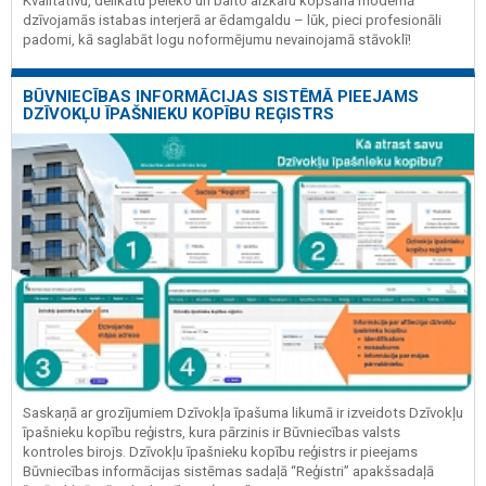
Kvalitatīvu, delikātu pelēko un balto aizkaru kopšana modernā
dzīvojamās istabas interjerā ar ēdamgaldu – lūk, pieci profesionāli
padomi, kā saglabāt logu noformējumu nevainojamā stāvoklī!
BŪVNIECĪBAS INFORMĀCIJAS SISTĒMĀ PIEEJAMS
DZĪVOKĻU ĪPAŠNIEKU KOPĪBU REĢISTRS
Saskaņā ar grozījumiem Dzīvokļa īpašuma likumā ir izveidots Dzīvokļu
īpašnieku kopību reģistrs, kura pārzinis ir Būvniecības valsts
kontroles birojs. Dzīvokļu īpašnieku kopību reģistrs ir pieejams
Būvniecības informācijas sistēmas sadaļā “Reģistri” apakšsadaļā