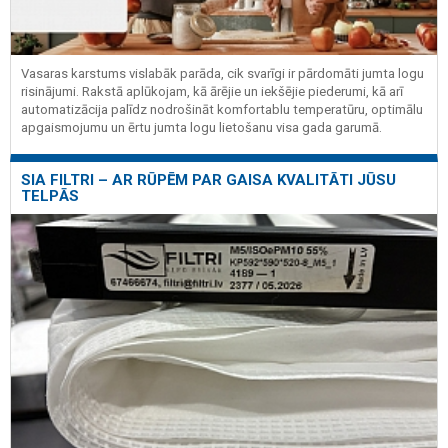
Vasaras karstums vislabāk parāda, cik svarīgi ir pārdomāti jumta logu
risinājumi. Rakstā aplūkojam, kā ārējie un iekšējie piederumi, kā arī
automatizācija palīdz nodrošināt komfortablu temperatūru, optimālu
apgaismojumu un ērtu jumta logu lietošanu visa gada garumā.
SIA FILTRI – AR RŪPĒM PAR GAISA KVALITĀTI JŪSU
TELPĀS