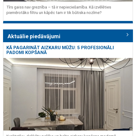
Tīrs gaiss nav greznība – tā ir nepieciešamība. Kā izvēlēties
piemērotāko filtru un kāpēc tam ir tik būtiska nozīme?
Aktuālie piedāvājumi
KĀ PAGARINĀT AIZKARU MŪŽU: 5 PROFESIONĀLI
PADOMI KOPŠANĀ