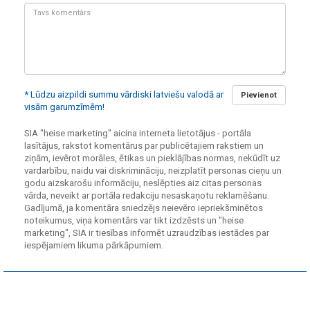
Tavs
komentārs:
* Lūdzu aizpildi summu vārdiski latviešu valodā ar
Pievienot
visām garumzīmēm!
SIA "heise marketing" aicina interneta lietotājus - portāla
lasītājus, rakstot komentārus par publicētajiem rakstiem un
ziņām, ievērot morāles, ētikas un pieklājības normas, nekūdīt uz
vardarbību, naidu vai diskrimināciju, neizplatīt personas cieņu un
godu aizskarošu informāciju, neslēpties aiz citas personas
vārda, neveikt ar portāla redakciju nesaskaņotu reklamēšanu.
Gadījumā, ja komentāra sniedzējs neievēro iepriekšminētos
noteikumus, viņa komentārs var tikt izdzēsts un "heise
marketing", SIA ir tiesības informēt uzraudzības iestādes par
iespējamiem likuma pārkāpumiem.