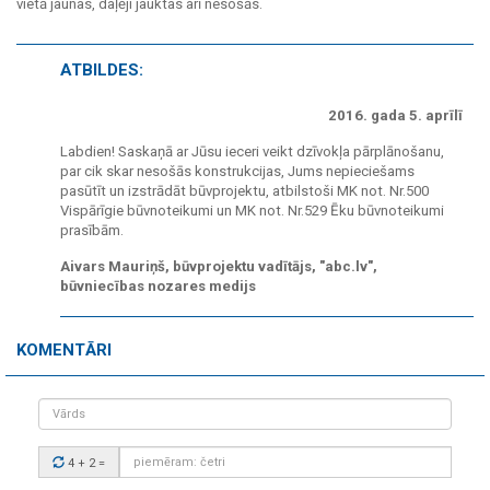
vietā jaunas, daļēji jauktas arī nesošās.
ATBILDES:
2016. gada 5. aprīlī
Labdien! Saskaņā ar Jūsu ieceri veikt dzīvokļa pārplānošanu,
par cik skar nesošās konstrukcijas, Jums nepieciešams
pasūtīt un izstrādāt būvprojektu, atbilstoši MK not. Nr.500
Vispārīgie būvnoteikumi un MK not. Nr.529 Ēku būvnoteikumi
prasībām.
Aivars Mauriņš, būvprojektu vadītājs, "abc.lv",
būvniecības nozares medijs
KOMENTĀRI
Vārds
Drošības
4 + 2
=
kods: