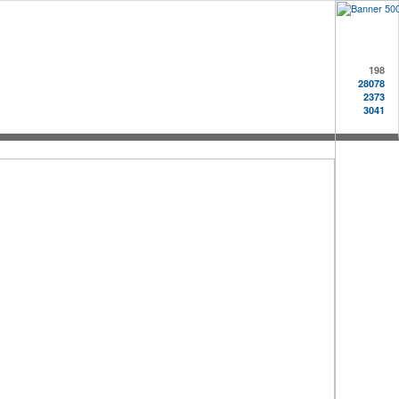
198
28078
2373
3041