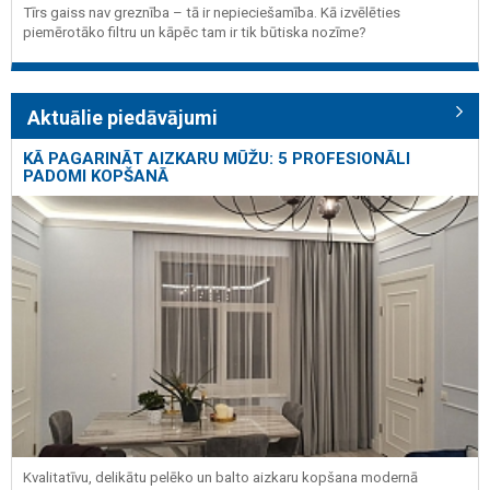
Tīrs gaiss nav greznība – tā ir nepieciešamība. Kā izvēlēties
piemērotāko filtru un kāpēc tam ir tik būtiska nozīme?
Aktuālie piedāvājumi
KĀ PAGARINĀT AIZKARU MŪŽU: 5 PROFESIONĀLI
PADOMI KOPŠANĀ
Kvalitatīvu, delikātu pelēko un balto aizkaru kopšana modernā