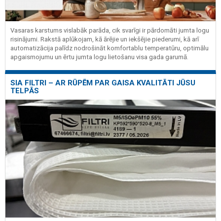
Vasaras karstums vislabāk parāda, cik svarīgi ir pārdomāti jumta logu
risinājumi. Rakstā aplūkojam, kā ārējie un iekšējie piederumi, kā arī
automatizācija palīdz nodrošināt komfortablu temperatūru, optimālu
apgaismojumu un ērtu jumta logu lietošanu visa gada garumā.
SIA FILTRI – AR RŪPĒM PAR GAISA KVALITĀTI JŪSU
TELPĀS