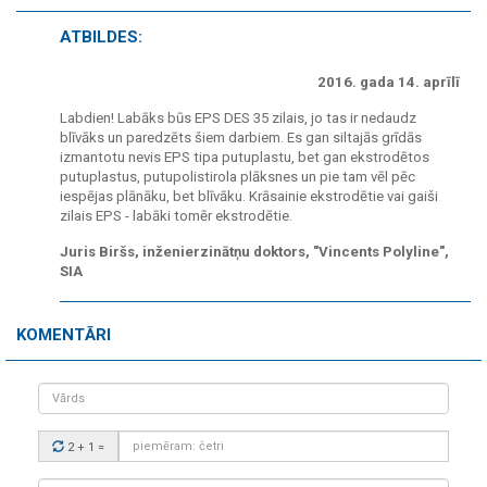
ATBILDES:
2016. gada 14. aprīlī
Labdien! Labāks būs EPS DES 35 zilais, jo tas ir nedaudz
blīvāks un paredzēts šiem darbiem. Es gan siltajās grīdās
izmantotu nevis EPS tipa putuplastu, bet gan ekstrodētos
putuplastus, putupolistirola plāksnes un pie tam vēl pēc
iespējas plānāku, bet blīvāku. Krāsainie ekstrodētie vai gaiši
zilais EPS - labāki tomēr ekstrodētie.
Juris Biršs, inženierzinātņu doktors, "Vincents Polyline",
SIA
KOMENTĀRI
Vārds
Drošības
2 + 1
=
kods:
Tavs