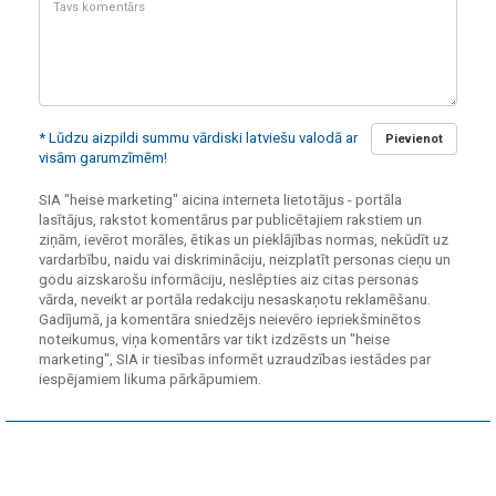
komentārs:
* Lūdzu aizpildi summu vārdiski latviešu valodā ar
Pievienot
visām garumzīmēm!
SIA "heise marketing" aicina interneta lietotājus - portāla
lasītājus, rakstot komentārus par publicētajiem rakstiem un
ziņām, ievērot morāles, ētikas un pieklājības normas, nekūdīt uz
vardarbību, naidu vai diskrimināciju, neizplatīt personas cieņu un
godu aizskarošu informāciju, neslēpties aiz citas personas
vārda, neveikt ar portāla redakciju nesaskaņotu reklamēšanu.
Gadījumā, ja komentāra sniedzējs neievēro iepriekšminētos
noteikumus, viņa komentārs var tikt izdzēsts un "heise
marketing", SIA ir tiesības informēt uzraudzības iestādes par
iespējamiem likuma pārkāpumiem.