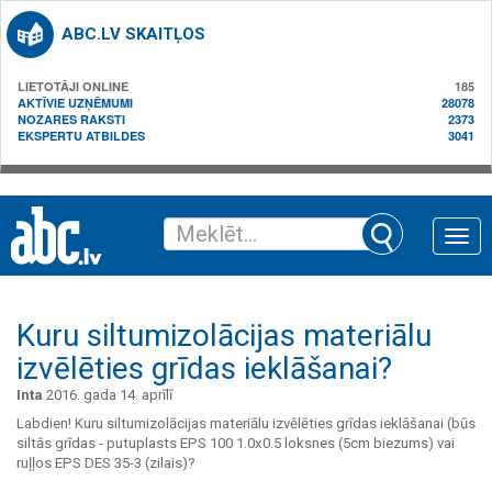
ABC.LV SKAITĻOS
LIETOTĀJI ONLINE
185
AKTĪVIE UZŅĒMUMI
28078
NOZARES RAKSTI
2373
EKSPERTU ATBILDES
3041
Toggle
naviga
Kuru siltumizolācijas materiālu
izvēlēties grīdas ieklāšanai?
Inta
2016. gada 14. aprīlī
Labdien! Kuru siltumizolācijas materiālu izvēlēties grīdas ieklāšanai (būs
siltās grīdas - putuplasts EPS 100 1.0x0.5 loksnes (5cm biezums) vai
ruļļos EPS DES 35-3 (zilais)?