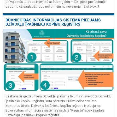
dzīvojamās istabas interjerā ar ēdamgaldu – lūk, pieci profesionāli
padomi, kā saglabāt logu noformējumu nevainojamā stāvoklī!
BŪVNIECĪBAS INFORMĀCIJAS SISTĒMĀ PIEEJAMS
DZĪVOKĻU ĪPAŠNIEKU KOPĪBU REĢISTRS
Saskaņā ar grozījumiem Dzīvokļa īpašuma likumā ir izveidots Dzīvokļu
īpašnieku kopību reģistrs, kura pārzinis ir Būvniecības valsts
kontroles birojs. Dzīvokļu īpašnieku kopību reģistrs ir pieejams
Būvniecības informācijas sistēmas sadaļā “Reģistri” apakšsadaļā
“Dzīvokļu īpašnieku kopību reģistrs”.