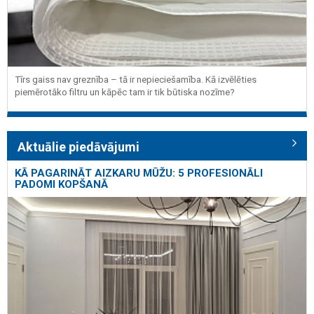
Tīrs gaiss nav greznība – tā ir nepieciešamība. Kā izvēlēties
piemērotāko filtru un kāpēc tam ir tik būtiska nozīme?
Aktuālie piedāvājumi
KĀ PAGARINĀT AIZKARU MŪŽU: 5 PROFESIONĀLI
PADOMI KOPŠANĀ