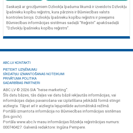
Saskaņā ar grozījumiem Dzīvokļa īpašuma likumā ir izveidots Dzīvokļu
īpašnieku kopību reģistrs, kura pārzinis ir Būvniecības valsts
kontroles birojs. Dzīvokļu īpašnieku kopību reģistrs ir pieejams
Būvniecības informācijas sistēmas sadaļā “Reģistri” apakšsadaļā
“Dzīvokļu īpašnieku kopību reģistrs”.
ABC.LV KONTAKTI
PIETEIKT UZŅĒMUMU
SĪKDATŅU IZMANTOŠANAS NOTEIKUMI
PRIVĀTUMA POLITIKA
SADARBĪBAS PARTNERI
ABC.LV © 2026 SIA "heise marketing".
Šīs datu bāzes, tās daļas vai datu bāzē iekļautās informācijas, vai
informācijas daļas pavairošana vai izplatīšana jebkādā formā stingri
aizliegta. Tāpat arī ir aizliegta lejupielāde automātiskā režīmā.
Portālā izmantota informācija no Būvniecības informācijas sistēmas
(bis.gov.lv).
Portāla www.abc.lv masu informācijas līdzekļa reģistrācijas numurs:
000740427. Galvenā redaktore: Ingūna Pempere.