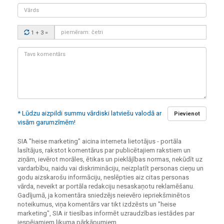
Vārds
Drošības
1 + 3
=
kods:
Tavs
komentārs:
* Lūdzu aizpildi summu vārdiski latviešu valodā ar
Pievienot
visām garumzīmēm!
SIA "heise marketing" aicina interneta lietotājus - portāla
lasītājus, rakstot komentārus par publicētajiem rakstiem un
ziņām, ievērot morāles, ētikas un pieklājības normas, nekūdīt uz
vardarbību, naidu vai diskrimināciju, neizplatīt personas cieņu un
godu aizskarošu informāciju, neslēpties aiz citas personas
vārda, neveikt ar portāla redakciju nesaskaņotu reklamēšanu.
Gadījumā, ja komentāra sniedzējs neievēro iepriekšminētos
noteikumus, viņa komentārs var tikt izdzēsts un "heise
marketing", SIA ir tiesības informēt uzraudzības iestādes par
iespējamiem likuma pārkāpumiem.