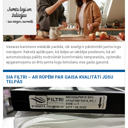
Vasaras karstums vislabāk parāda, cik svarīgi ir pārdomāti jumta logu
risinājumi. Rakstā aplūkojam, kā ārējie un iekšējie piederumi, kā arī
automatizācija palīdz nodrošināt komfortablu temperatūru, optimālu
apgaismojumu un ērtu jumta logu lietošanu visa gada garumā.
SIA FILTRI – AR RŪPĒM PAR GAISA KVALITĀTI JŪSU
TELPĀS