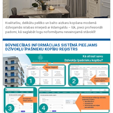
Kvalitatīvu, delikātu pelēko un balto aizkaru kopšana modernā
dzīvojamās istabas interjerā ar ēdamgaldu – lūk, pieci profesionāli
padomi, kā saglabāt logu noformējumu nevainojamā stāvoklī!
BŪVNIECĪBAS INFORMĀCIJAS SISTĒMĀ PIEEJAMS
DZĪVOKĻU ĪPAŠNIEKU KOPĪBU REĢISTRS