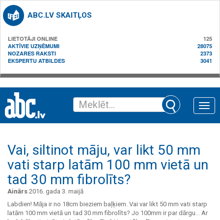
ABC.LV SKAITĻOS
LIETOTĀJI ONLINE
125
AKTĪVIE UZŅĒMUMI
28075
NOZARES RAKSTI
2373
EKSPERTU ATBILDES
3041
Toggle
naviga
Vai, siltinot māju, var likt 50 mm
vati starp latām 100 mm vietā un
tad 30 mm fibrolīts?
Ainārs
2016. gada 3. maijā
Labdien! Māja ir no 18cm bieziem baļķiem. Vai var likt 50 mm vati starp
latām 100 mm vietā un tad 30 mm fibrolīts? Jo 100mm ir par dārgu... Ar