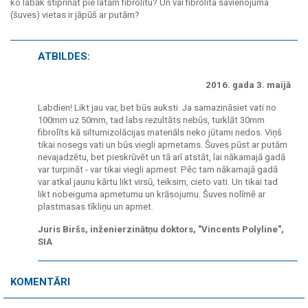
ko labāk stiprināt pie latām fibrolītu? Un vai fibrolīta savienojuma
(šuves) vietas ir jāpūš ar putām?
ATBILDES:
2016. gada 3. maijā
Labdien! Likt jau var, bet būs auksti. Ja samazināsiet vati no
100mm uz 50mm, tad labs rezultāts nebūs, turklāt 30mm
fibrolīts kā siltumizolācijas materiāls neko jūtami nedos. Viņš
tikai nosegs vati un būs viegli apmetams. Šuves pūst ar putām
nevajadzētu, bet pieskrūvēt un tā arī atstāt, lai nākamajā gadā
var turpināt - var tikai viegli apmest. Pēc tam nākamajā gadā
var atkal jaunu kārtu likt virsū, teiksim, cieto vati. Un tikai tad
likt nobeiguma apmetumu un krāsojumu. Šuves nolīmē ar
plastmasas tīkliņu un apmet.
Juris Biršs, inženierzinātņu doktors, "Vincents Polyline",
SIA
KOMENTĀRI