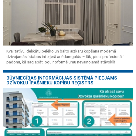
Kvalitatīvu, delikātu pelēko un balto aizkaru kopšana modernā
dzīvojamās istabas interjerā ar ēdamgaldu – lūk, pieci profesionāli
padomi, kā saglabāt logu noformējumu nevainojamā stāvoklī!
BŪVNIECĪBAS INFORMĀCIJAS SISTĒMĀ PIEEJAMS
DZĪVOKĻU ĪPAŠNIEKU KOPĪBU REĢISTRS