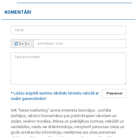
KOMENTĀRI
Vārds
Drošības
3 + 5
=
kods:
Tavs
komentārs:
* Lūdzu aizpildi summu vārdiski latviešu valodā ar
Pievienot
visām garumzīmēm!
SIA "heise marketing" aicina interneta lietotājus - portāla
lasītājus, rakstot komentārus par publicētajiem rakstiem un
ziņām, ievērot morāles, ētikas un pieklājības normas, nekūdīt uz
vardarbību, naidu vai diskrimināciju, neizplatīt personas cieņu un
godu aizskarošu informāciju, neslēpties aiz citas personas