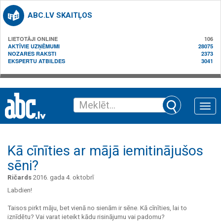
ABC.LV SKAITĻOS
LIETOTĀJI ONLINE
106
AKTĪVIE UZŅĒMUMI
28075
NOZARES RAKSTI
2373
EKSPERTU ATBILDES
3041
Toggle
naviga
Kā cīnīties ar mājā iemitinājušos
sēni?
Ričards
2016. gada 4. oktobrī
Labdien!
Taisos pirkt māju, bet vienā no sienām ir sēne. Kā cīnīties, lai to
iznīdētu? Vai varat ieteikt kādu risinājumu vai padomu?