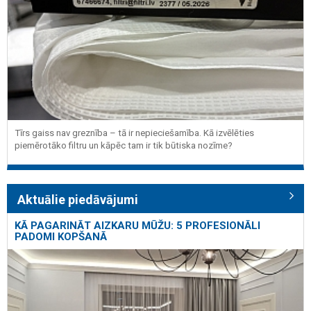
Tīrs gaiss nav greznība – tā ir nepieciešamība. Kā izvēlēties
piemērotāko filtru un kāpēc tam ir tik būtiska nozīme?
Aktuālie piedāvājumi
KĀ PAGARINĀT AIZKARU MŪŽU: 5 PROFESIONĀLI
PADOMI KOPŠANĀ