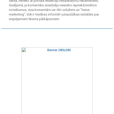
vārda, neveikt ar portāla redakciju nesaskaņotu reklamēšanu.
Gadījumā, ja komentāra sniedzējs neievēro iepriekšminētos
noteikumus, viņa komentārs var tikt izdzēsts un "heise
marketing", SIA ir tiesības informēt uzraudzības iestādes par
iespējamiem likuma pārkāpumiem.