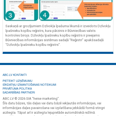
Saskaņā ar grozījumiem Dzīvokļa īpašuma likumā ir izveidots Dzīvokļu
īpašnieku kopību reģistrs, kura pārzinis ir Būvniecības valsts
kontroles birojs. Dzīvokļu īpašnieku kopību reģistrs ir pieejams
Būvniecības informācijas sistēmas sadaļā “Reģistri” apakšsadaļā
“Dzīvokļu īpašnieku kopību reģistrs”.
ABC.LV KONTAKTI
PIETEIKT UZŅĒMUMU
SĪKDATŅU IZMANTOŠANAS NOTEIKUMI
PRIVĀTUMA POLITIKA
SADARBĪBAS PARTNERI
ABC.LV © 2026 SIA "heise marketing".
Šīs datu bāzes, tās daļas vai datu bāzē iekļautās informācijas, vai
informācijas daļas pavairošana vai izplatīšana jebkādā formā stingri
aizliegta. Tāpat arī ir aizliegta lejupielāde automātiskā režīmā.