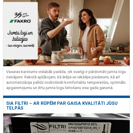
Vasaras karstums vislabāk parāda, cik svarīgi ir pārdomāti jumta logu
risinājumi. Rakstā aplūkojam, kā ārējie un iekšējie piederumi, kā arī
automatizācija palīdz nodrošināt komfortablu temperatūru, optimālu
apgaismojumu un ērtu jumta logu lietošanu visa gada garumā.
SIA FILTRI – AR RŪPĒM PAR GAISA KVALITĀTI JŪSU
TELPĀS