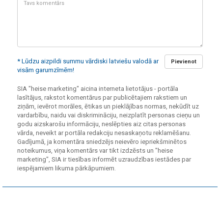
komentārs:
* Lūdzu aizpildi summu vārdiski latviešu valodā ar
Pievienot
visām garumzīmēm!
SIA "heise marketing" aicina interneta lietotājus - portāla
lasītājus, rakstot komentārus par publicētajiem rakstiem un
ziņām, ievērot morāles, ētikas un pieklājības normas, nekūdīt uz
vardarbību, naidu vai diskrimināciju, neizplatīt personas cieņu un
godu aizskarošu informāciju, neslēpties aiz citas personas
vārda, neveikt ar portāla redakciju nesaskaņotu reklamēšanu.
Gadījumā, ja komentāra sniedzējs neievēro iepriekšminētos
noteikumus, viņa komentārs var tikt izdzēsts un "heise
marketing", SIA ir tiesības informēt uzraudzības iestādes par
iespējamiem likuma pārkāpumiem.