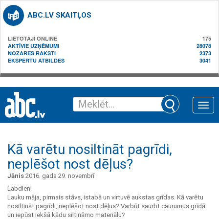
ABC.LV SKAITĻOS
LIETOTĀJI ONLINE
175
AKTĪVIE UZŅĒMUMI
28078
NOZARES RAKSTI
2373
EKSPERTU ATBILDES
3041
Toggle
naviga
Kā varētu nosiltināt pagrīdi,
neplēšot nost dēļus?
Jānis
2016. gada 29. novembrī
Labdien!
Lauku māja, pirmais stāvs, istabā un virtuvē aukstas grīdas. Kā varētu
nosiltināt pagrīdi, neplēšot nost dēļus? Varbūt saurbt caurumus grīdā
un iepūst iekšā kādu siltināmo materiālu?