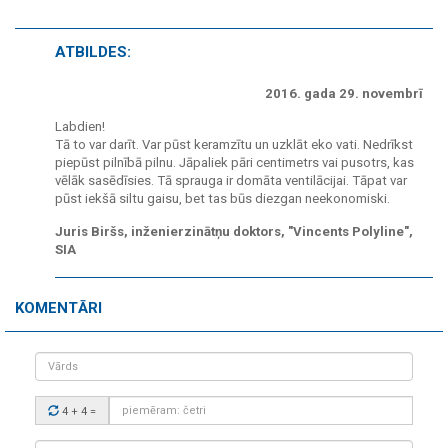
ATBILDES:
2016. gada 29. novembrī
Labdien!
Tā to var darīt. Var pūst keramzītu un uzklāt eko vati. Nedrīkst
piepūst pilnībā pilnu. Jāpaliek pāri centimetrs vai pusotrs, kas
vēlāk sasēdīsies. Tā sprauga ir domāta ventilācijai. Tāpat var
pūst iekšā siltu gaisu, bet tas būs diezgan neekonomiski.
Juris Biršs, inženierzinātņu doktors, "Vincents Polyline",
SIA
KOMENTĀRI
Vārds
Drošības
4 + 4
=
kods:
Tavs