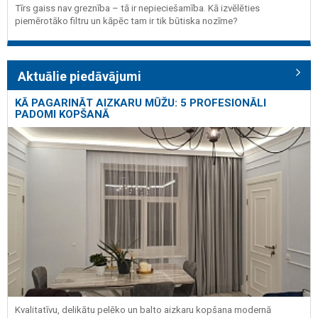
Tīrs gaiss nav greznība – tā ir nepieciešamība. Kā izvēlēties
piemērotāko filtru un kāpēc tam ir tik būtiska nozīme?
Aktuālie piedāvājumi
KĀ PAGARINĀT AIZKARU MŪŽU: 5 PROFESIONĀLI
PADOMI KOPŠANĀ
Kvalitatīvu, delikātu pelēko un balto aizkaru kopšana modernā