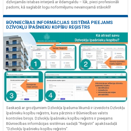
dzīvojamās istabas interjerā ar ēdamgaldu – lūk, pieci profesionāli
padomi, kā saglabāt logu noformējumu nevainojamā stāvoklī!
BŪVNIECĪBAS INFORMĀCIJAS SISTĒMĀ PIEEJAMS
DZĪVOKĻU ĪPAŠNIEKU KOPĪBU REĢISTRS
Saskaņā ar grozījumiem Dzīvokļa īpašuma likumā ir izveidots Dzīvokļu
īpašnieku kopību reģistrs, kura pārzinis ir Būvniecības valsts
kontroles birojs. Dzīvokļu īpašnieku kopību reģistrs ir pieejams
Būvniecības informācijas sistēmas sadaļā “Reģistri” apakšsadaļā
“Dzīvokļu īpašnieku kopību reģistrs”.