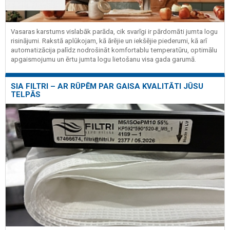
Vasaras karstums vislabāk parāda, cik svarīgi ir pārdomāti jumta logu
risinājumi. Rakstā aplūkojam, kā ārējie un iekšējie piederumi, kā arī
automatizācija palīdz nodrošināt komfortablu temperatūru, optimālu
apgaismojumu un ērtu jumta logu lietošanu visa gada garumā.
SIA FILTRI – AR RŪPĒM PAR GAISA KVALITĀTI JŪSU
TELPĀS