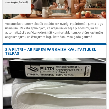
Vasaras karstums vislabāk parāda, cik svarīgi ir pārdomāti jumta logu
risinājumi. Rakstā aplūkojam, kā ārējie un iekšējie piederumi, kā arī
automatizācija palīdz nodrošināt komfortablu temperatūru, optimālu
apgaismojumu un ērtu jumta logu lietošanu visa gada garumā.
SIA FILTRI – AR RŪPĒM PAR GAISA KVALITĀTI JŪSU
TELPĀS