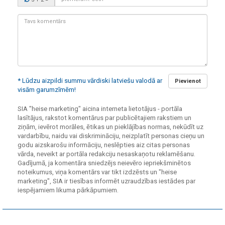
kods:
Tavs
komentārs:
* Lūdzu aizpildi summu vārdiski latviešu valodā ar
Pievienot
visām garumzīmēm!
SIA "heise marketing" aicina interneta lietotājus - portāla
lasītājus, rakstot komentārus par publicētajiem rakstiem un
ziņām, ievērot morāles, ētikas un pieklājības normas, nekūdīt uz
vardarbību, naidu vai diskrimināciju, neizplatīt personas cieņu un
godu aizskarošu informāciju, neslēpties aiz citas personas
vārda, neveikt ar portāla redakciju nesaskaņotu reklamēšanu.
Gadījumā, ja komentāra sniedzējs neievēro iepriekšminētos
noteikumus, viņa komentārs var tikt izdzēsts un "heise
marketing", SIA ir tiesības informēt uzraudzības iestādes par
iespējamiem likuma pārkāpumiem.