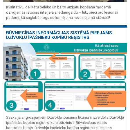
Kvalitatīvu, delikātu pelēko un balto aizkaru kopšana modernā
dzīvojamās istabas interjerā ar ēdamgaldu – lūk, pieci profesionāli
padomi, kā saglabāt logu noformējumu nevainojamā stāvoklī!
BŪVNIECĪBAS INFORMĀCIJAS SISTĒMĀ PIEEJAMS
DZĪVOKĻU ĪPAŠNIEKU KOPĪBU REĢISTRS
Saskaņā ar grozījumiem Dzīvokļa īpašuma likumā ir izveidots Dzīvokļu
īpašnieku kopību reģistrs, kura pārzinis ir Būvniecības valsts
kontroles birojs. Dzīvokļu īpašnieku kopību reģistrs ir pieejams