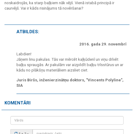
noskaidrojās, ka starp baļķiem nāk vējš. Vienā istabā principā ir
caurvējš. Vai ir kāds risinājums tā novēršanai?
ATBILDES:
2016. gada 29. novembrī
Labdien!
Jāņem linu pakulas. Tās var mērcēt kaļķūdenī un viņu drīvēt
baļķu spraugās. Ar pakulām var aizpildīt baļķu trīsstūrus un ar
kādu no plākšņu materiāliem aizsliet ciet.
Juris Biršs, inženierzinātņu doktors, "Vincents Polyline",
SIA
KOMENTĀRI
Vārds
Drošības
5 + 2
=