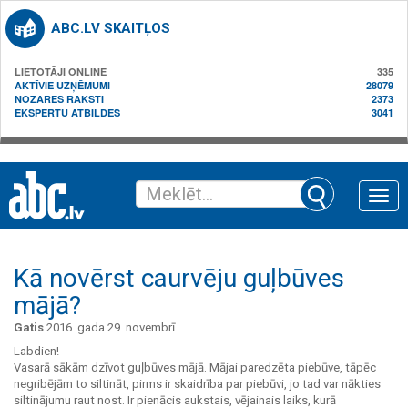
ABC.LV SKAITĻOS
LIETOTĀJI ONLINE
335
AKTĪVIE UZŅĒMUMI
28079
NOZARES RAKSTI
2373
EKSPERTU ATBILDES
3041
Toggle
naviga
Kā novērst caurvēju guļbūves
mājā?
Gatis
2016. gada 29. novembrī
Labdien!
Vasarā sākām dzīvot guļbūves mājā. Mājai paredzēta piebūve, tāpēc
negribējām to siltināt, pirms ir skaidrība par piebūvi, jo tad var nākties
siltinājumu raut nost. Ir pienācis aukstais, vējainais laiks, kurā