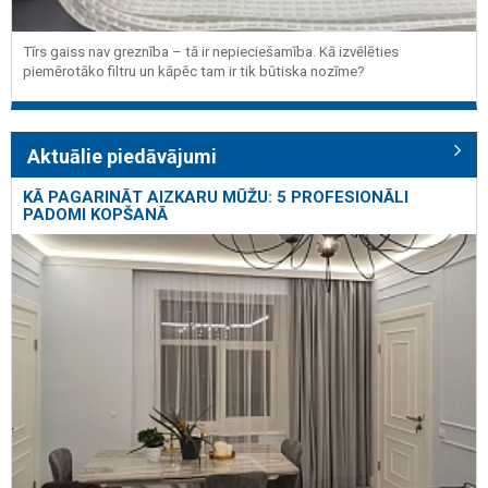
Tīrs gaiss nav greznība – tā ir nepieciešamība. Kā izvēlēties
piemērotāko filtru un kāpēc tam ir tik būtiska nozīme?
Aktuālie piedāvājumi
KĀ PAGARINĀT AIZKARU MŪŽU: 5 PROFESIONĀLI
PADOMI KOPŠANĀ