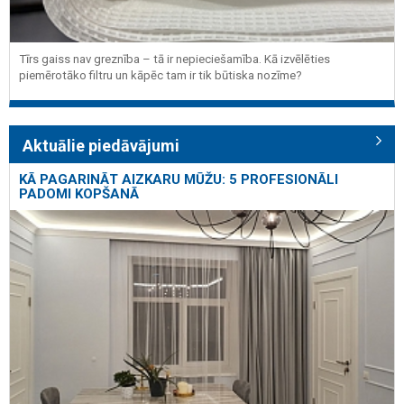
Tīrs gaiss nav greznība – tā ir nepieciešamība. Kā izvēlēties
piemērotāko filtru un kāpēc tam ir tik būtiska nozīme?
Aktuālie piedāvājumi
KĀ PAGARINĀT AIZKARU MŪŽU: 5 PROFESIONĀLI
PADOMI KOPŠANĀ