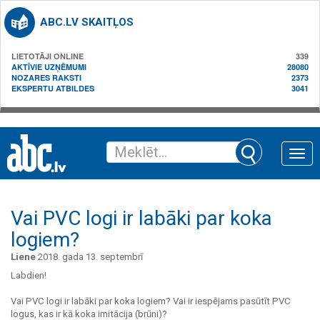
ABC.LV SKAITĻOS
LIETOTĀJI ONLINE
339
AKTĪVIE UZŅĒMUMI
28080
NOZARES RAKSTI
2373
EKSPERTU ATBILDES
3041
Toggle
naviga
Vai PVC logi ir labāki par koka
logiem?
Liene
2018. gada 13. septembrī
Labdien!
Vai PVC logi ir labāki par koka logiem? Vai ir iespējams pasūtīt PVC
logus, kas ir kā koka imitācija (brūni)?