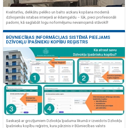
Kvalitatīvu, delikātu pelēko un balto aizkaru kopšana modernā
dzīvojamās istabas interjerā ar ēdamgaldu – lūk, pieci profesionāli
padomi, kā saglabāt logu noformējumu nevainojamā stāvoklī!
BŪVNIECĪBAS INFORMĀCIJAS SISTĒMĀ PIEEJAMS
DZĪVOKĻU ĪPAŠNIEKU KOPĪBU REĢISTRS
Saskaņā ar grozījumiem Dzīvokļa īpašuma likumā ir izveidots Dzīvokļu
īpašnieku kopību reģistrs, kura pārzinis ir Būvniecības valsts