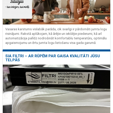
Vasaras karstums vislabāk parāda, cik svarīgi ir pārdomāti jumta logu
risinājumi. Rakstā aplūkojam, kā ārējie un iekšējie piederumi, kā arī
automatizācija palīdz nodrošināt komfortablu temperatūru, optimālu
apgaismojumu un ērtu jumta logu lietošanu visa gada garumā.
SIA FILTRI – AR RŪPĒM PAR GAISA KVALITĀTI JŪSU
TELPĀS