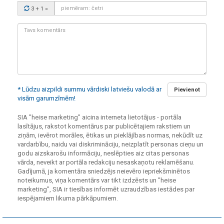
Drošības
3 + 1
=
kods:
Tavs
komentārs:
* Lūdzu aizpildi summu vārdiski latviešu valodā ar
Pievienot
visām garumzīmēm!
SIA "heise marketing" aicina interneta lietotājus - portāla
lasītājus, rakstot komentārus par publicētajiem rakstiem un
ziņām, ievērot morāles, ētikas un pieklājības normas, nekūdīt uz
vardarbību, naidu vai diskrimināciju, neizplatīt personas cieņu un
godu aizskarošu informāciju, neslēpties aiz citas personas
vārda, neveikt ar portāla redakciju nesaskaņotu reklamēšanu.
Gadījumā, ja komentāra sniedzējs neievēro iepriekšminētos
noteikumus, viņa komentārs var tikt izdzēsts un "heise
marketing", SIA ir tiesības informēt uzraudzības iestādes par
iespējamiem likuma pārkāpumiem.