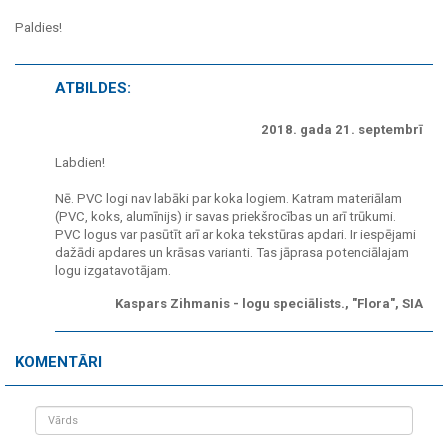
Paldies!
ATBILDES:
2018. gada 21. septembrī
Labdien!
Nē. PVC logi nav labāki par koka logiem. Katram materiālam
(PVC, koks, alumīnijs) ir savas priekšrocības un arī trūkumi.
PVC logus var pasūtīt arī ar koka tekstūras apdari. Ir iespējami
dažādi apdares un krāsas varianti. Tas jāprasa potenciālajam
logu izgatavotājam.
Kaspars Zihmanis - logu speciālists., "Flora", SIA
KOMENTĀRI
Vārds