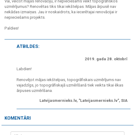
Vai, veicot mājas renovāciju, ir nepieciešams veikt topogrāfiskos
uzmērījumus? Renovētas tiks tikai iekštelpas. Mājas ārpusē nav
nekādas izmaiņas. Jau ir noskaidrots, ka iecerētajai renovācijai ir
nepieciešams projekts.
Paldies!
ATBILDES:
2019. gada 28. oktobrī
Labdien!
Renovējot mājas iekštelpas, topogrāfiskais uzmērījums nav
vajadzīgs, jo topogrāfiskajā uzmērīšanā tiek veikta tikai ēkas
ārpuses uzmērīšana.
Latvijasmernieks.lv, "Latvijasmernieks.lv", SIA
KOMENTĀRI
Vārds