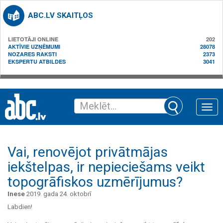
ABC.LV SKAITĻOS
LIETOTĀJI ONLINE
202
AKTĪVIE UZŅĒMUMI
28078
NOZARES RAKSTI
2373
EKSPERTU ATBILDES
3041
Toggle
naviga
Vai, renovējot privātmājas
iekštelpas, ir nepieciešams veikt
topogrāfiskos uzmērījumus?
Inese
2019. gada 24. oktobrī
Labdien!