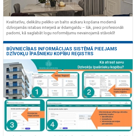
Kvalitatīvu, delikātu pelēko un balto aizkaru kopšana modernā
dzīvojamās istabas interjerā ar ēdamgaldu – lūk, pieci profesionāli
padomi, kā saglabāt logu noformējumu nevainojamā stāvoklī!
BŪVNIECĪBAS INFORMĀCIJAS SISTĒMĀ PIEEJAMS
DZĪVOKĻU ĪPAŠNIEKU KOPĪBU REĢISTRS