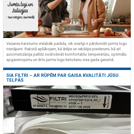
Vasaras karstums vislabāk parāda, cik svarīgi ir pārdomāti jumta logu
risinājumi. Rakstā aplūkojam, kā ārējie un iekšējie piederumi, kā arī
automatizācija palīdz nodrošināt komfortablu temperatūru, optimālu
apgaismojumu un ērtu jumta logu lietošanu visa gada garumā.
SIA FILTRI – AR RŪPĒM PAR GAISA KVALITĀTI JŪSU
TELPĀS