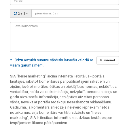
Drošības
2 + 3
=
kods:
Tavs
komentārs:
* Lūdzu aizpildi summu vārdiski latviešu valodā ar
Pievienot
visām garumzīmēm!
SIA "heise marketing" aicina interneta lietotājus - portāla
lasītājus, rakstot komentārus par publicētajiem rakstiem un
ziņām, ievērot morāles, ētikas un pieklājības normas, nekūdīt uz
vardarbību, naidu vai diskrimināciju, neizplatīt personas cieņu un
godu aizskarošu informāciju, neslēpties aiz citas personas
vārda, neveikt ar portāla redakciju nesaskaņotu reklamēšanu.
Gadījumā, ja komentāra sniedzējs neievēro iepriekšminētos
noteikumus, viņa komentārs var tikt izdzēsts un "heise
marketing", SIA ir tiesības informēt uzraudzības iestādes par
iespējamiem likuma pārkāpumiem.