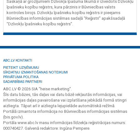
Saskaņā ar grozījumiem Dzīvokļa īpašuma likumā ir izveidots Dzīvokļu
īpašnieku kopību reģistrs, kura pārzinis ir Būvniecības valsts
kontroles birojs. Dzīvokļu īpašnieku kopību reģistrs ir pieejams
Būvniecības informācijas sistēmas sadaļā “Reģistri” apakšsadaļā
“Dzīvokļu īpašnieku kopību reģistrs”.
ABC.LV KONTAKTI
PIETEIKT UZŅĒMUMU
SĪKDATŅU IZMANTOŠANAS NOTEIKUMI
PRIVĀTUMA POLITIKA
SADARBĪBAS PARTNERI
ABC.LV © 2026 SIA "heise marketing".
Šīs datu bāzes, tās daļas vai datu bāzē iekļautās informācijas, vai
informācijas daļas pavairošana vai izplatīšana jebkādā formā stingri
aizliegta. Tāpat arī ir aizliegta lejupielāde automātiskā režīmā.
Portālā izmantota informācija no Būvniecības informācijas sistēmas
(bis.gov.lv).
Portāla www.abc.lv masu informācijas līdzekļa reģistrācijas numurs:
000740427. Galvenā redaktore: Ingūna Pempere.