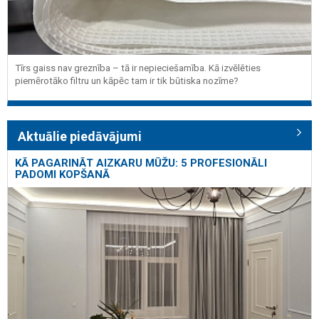
Tīrs gaiss nav greznība – tā ir nepieciešamība. Kā izvēlēties
piemērotāko filtru un kāpēc tam ir tik būtiska nozīme?
Aktuālie piedāvājumi
KĀ PAGARINĀT AIZKARU MŪŽU: 5 PROFESIONĀLI
PADOMI KOPŠANĀ