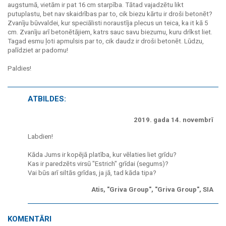
augstumā, vietām ir pat 16 cm starpība. Tātad vajadzētu likt
putuplastu, bet nav skaidrības par to, cik biezu kārtu ir droši betonēt?
Zvanīju būvvaldei, kur speciālisti noraustīja plecus un teica, ka it kā 5
cm. Zvanīju arī betonētājiem, katrs sauc savu biezumu, kuru drīkst liet.
Tagad esmu ļoti apmulsis par to, cik daudz ir droši betonēt. Lūdzu,
palīdziet ar padomu!
Paldies!
ATBILDES:
2019. gada 14. novembrī
Labdien!
Kāda Jums ir kopējā platība, kur vēlaties liet grīdu?
Kas ir paredzēts virsū "Estrich" grīdai (segums)?
Vai būs arī siltās grīdas, ja jā, tad kāda tipa?
Atis, "Griva Group", "Griva Group", SIA
KOMENTĀRI