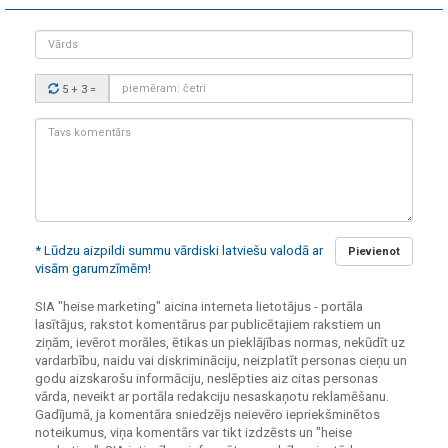
Vārds
Drošības
5 + 3
=
kods:
Tavs
komentārs:
* Lūdzu aizpildi summu vārdiski latviešu valodā ar
Pievienot
visām garumzīmēm!
SIA "heise marketing" aicina interneta lietotājus - portāla
lasītājus, rakstot komentārus par publicētajiem rakstiem un
ziņām, ievērot morāles, ētikas un pieklājības normas, nekūdīt uz
vardarbību, naidu vai diskrimināciju, neizplatīt personas cieņu un
godu aizskarošu informāciju, neslēpties aiz citas personas
vārda, neveikt ar portāla redakciju nesaskaņotu reklamēšanu.
Gadījumā, ja komentāra sniedzējs neievēro iepriekšminētos
noteikumus, viņa komentārs var tikt izdzēsts un "heise