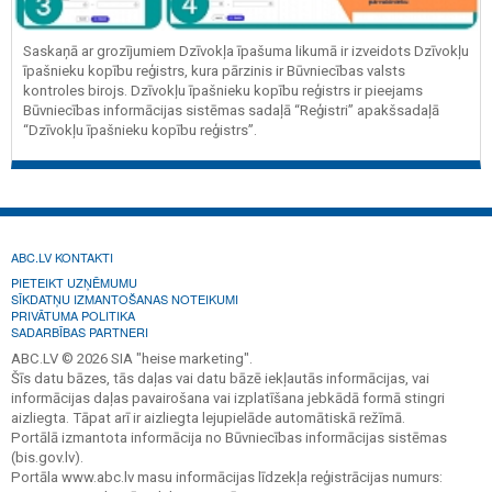
Saskaņā ar grozījumiem Dzīvokļa īpašuma likumā ir izveidots Dzīvokļu
īpašnieku kopību reģistrs, kura pārzinis ir Būvniecības valsts
kontroles birojs. Dzīvokļu īpašnieku kopību reģistrs ir pieejams
Būvniecības informācijas sistēmas sadaļā “Reģistri” apakšsadaļā
“Dzīvokļu īpašnieku kopību reģistrs”.
ABC.LV KONTAKTI
PIETEIKT UZŅĒMUMU
SĪKDATŅU IZMANTOŠANAS NOTEIKUMI
PRIVĀTUMA POLITIKA
SADARBĪBAS PARTNERI
ABC.LV © 2026 SIA "heise marketing".
Šīs datu bāzes, tās daļas vai datu bāzē iekļautās informācijas, vai
informācijas daļas pavairošana vai izplatīšana jebkādā formā stingri
aizliegta. Tāpat arī ir aizliegta lejupielāde automātiskā režīmā.
Portālā izmantota informācija no Būvniecības informācijas sistēmas
(bis.gov.lv).
Portāla www.abc.lv masu informācijas līdzekļa reģistrācijas numurs: