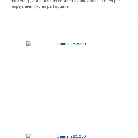
marketing", SIA ir tiesības informēt uzraudzības iestādes par
iespējamiem likuma pārkāpumiem.