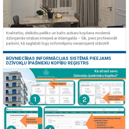
Kvalitatīvu, delikātu pelēko un balto aizkaru kopšana modernā
dzīvojamās istabas interjerā ar ēdamgaldu – lūk, pieci profesionāli
padomi, kā saglabāt logu noformējumu nevainojamā stāvoklī!
BŪVNIECĪBAS INFORMĀCIJAS SISTĒMĀ PIEEJAMS
DZĪVOKĻU ĪPAŠNIEKU KOPĪBU REĢISTRS