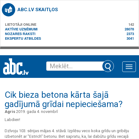
ABC.LV SKAITĻOS
LIETOTĀJI ONLINE
142
AKTĪVIE UZŅĒMUMI
28078
NOZARES RAKSTI
2373
EKSPERTU ATBILDES
3041
Toggle
naviga
Cik bieza betona kārta šajā
gadījumā grīdai nepieciešama?
Agris
2019. gada 4. novembrī
Labdien!
Dzīvoju 103. sērijas mājas 4. stāvā. Izplēsu veco koka grīdu un gribēju
izbetonēt ar "Estrich" betonu. Bet sapratu, ka, lai dabūtu grīdu vecajā