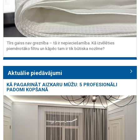
Tīrs gaiss nav greznība – tā ir nepieciešamība. Kā izvēlēties
piemērotāko filtru un kāpēc tam ir tik būtiska nozīme?
Aktuālie piedāvājumi
KĀ PAGARINĀT AIZKARU MŪŽU: 5 PROFESIONĀLI
PADOMI KOPŠANĀ