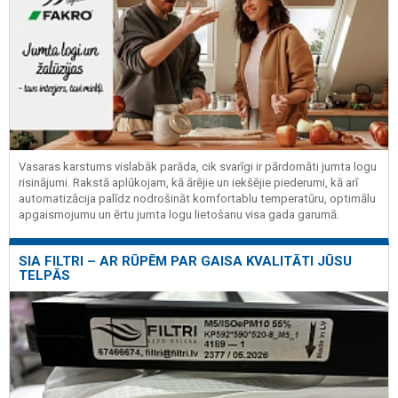
Vasaras karstums vislabāk parāda, cik svarīgi ir pārdomāti jumta logu
risinājumi. Rakstā aplūkojam, kā ārējie un iekšējie piederumi, kā arī
automatizācija palīdz nodrošināt komfortablu temperatūru, optimālu
apgaismojumu un ērtu jumta logu lietošanu visa gada garumā.
SIA FILTRI – AR RŪPĒM PAR GAISA KVALITĀTI JŪSU
TELPĀS