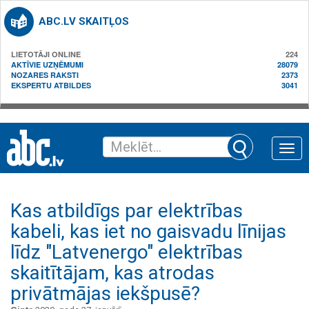
ABC.LV SKAITĻOS
LIETOTĀJI ONLINE
224
AKTĪVIE UZŅĒMUMI
28079
NOZARES RAKSTI
2373
EKSPERTU ATBILDES
3041
Toggle
naviga
Kas atbildīgs par elektrības
kabeli, kas iet no gaisvadu līnijas
līdz "Latvenergo" elektrības
skaitītājam, kas atrodas
privātmājas iekšpusē?