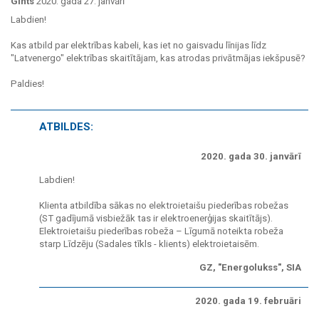
Gints
2020. gada 27. janvārī
Labdien!
Kas atbild par elektrības kabeli, kas iet no gaisvadu līnijas līdz
"Latvenergo" elektrības skaitītājam, kas atrodas privātmājas iekšpusē?
Paldies!
ATBILDES:
2020. gada 30. janvārī
Labdien!
Klienta atbildība sākas no elektroietaišu piederības robežas
(ST gadījumā visbiežāk tas ir elektroenerģijas skaitītājs).
Elektroietaišu piederības robeža – Līgumā noteikta robeža
starp Līdzēju (Sadales tīkls - klients) elektroietaisēm.
GZ, "Energolukss", SIA
2020. gada 19. februāri