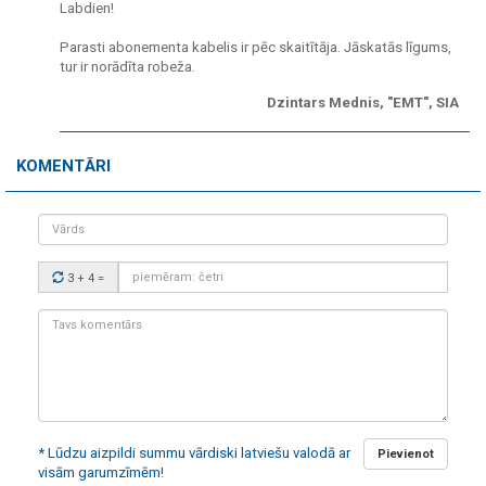
Labdien!
Parasti abonementa kabelis ir pēc skaitītāja. Jāskatās līgums,
tur ir norādīta robeža.
Dzintars Mednis, "EMT", SIA
KOMENTĀRI
Vārds
Drošības
3 + 4
=
kods:
Tavs
komentārs:
* Lūdzu aizpildi summu vārdiski latviešu valodā ar
Pievienot
visām garumzīmēm!