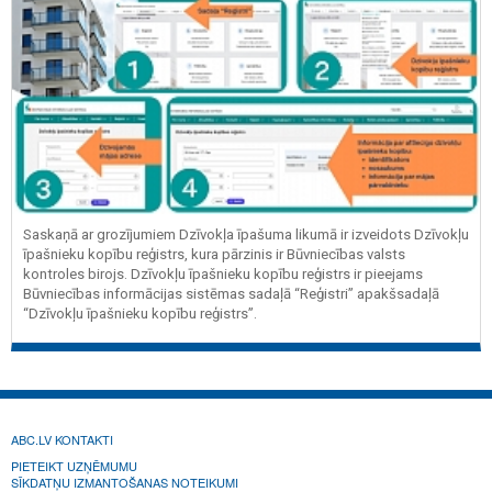
Saskaņā ar grozījumiem Dzīvokļa īpašuma likumā ir izveidots Dzīvokļu
īpašnieku kopību reģistrs, kura pārzinis ir Būvniecības valsts
kontroles birojs. Dzīvokļu īpašnieku kopību reģistrs ir pieejams
Būvniecības informācijas sistēmas sadaļā “Reģistri” apakšsadaļā
“Dzīvokļu īpašnieku kopību reģistrs”.
ABC.LV KONTAKTI
PIETEIKT UZŅĒMUMU
SĪKDATŅU IZMANTOŠANAS NOTEIKUMI