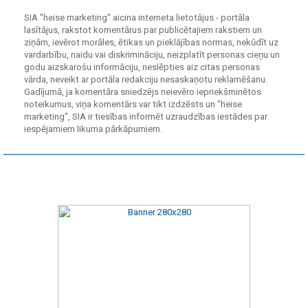
SIA "heise marketing" aicina interneta lietotājus - portāla
lasītājus, rakstot komentārus par publicētajiem rakstiem un
ziņām, ievērot morāles, ētikas un pieklājības normas, nekūdīt uz
vardarbību, naidu vai diskrimināciju, neizplatīt personas cieņu un
godu aizskarošu informāciju, neslēpties aiz citas personas
vārda, neveikt ar portāla redakciju nesaskaņotu reklamēšanu.
Gadījumā, ja komentāra sniedzējs neievēro iepriekšminētos
noteikumus, viņa komentārs var tikt izdzēsts un "heise
marketing", SIA ir tiesības informēt uzraudzības iestādes par
iespējamiem likuma pārkāpumiem.