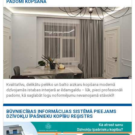
PADOMI KOPŠANĀ
Kvalitatīvu, delikātu pelēko un balto aizkaru kopšana modernā
dzīvojamās istabas interjerā ar ēdamgaldu – lūk, pieci profesionāli
padomi, kā saglabāt logu noformējumu nevainojamā stāvoklī!
BŪVNIECĪBAS INFORMĀCIJAS SISTĒMĀ PIEEJAMS
DZĪVOKĻU ĪPAŠNIEKU KOPĪBU REĢISTRS