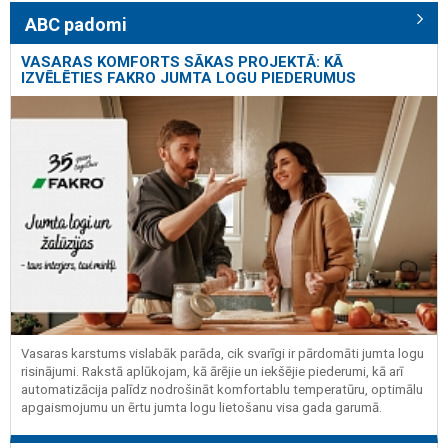
ABC padomi
VASARAS KOMFORTS SĀKAS PROJEKTĀ: KĀ
IZVĒLĒTIES FAKRO JUMTA LOGU PIEDERUMUS
Vasaras karstums vislabāk parāda, cik svarīgi ir pārdomāti jumta logu
risinājumi. Rakstā aplūkojam, kā ārējie un iekšējie piederumi, kā arī
automatizācija palīdz nodrošināt komfortablu temperatūru, optimālu
apgaismojumu un ērtu jumta logu lietošanu visa gada garumā.