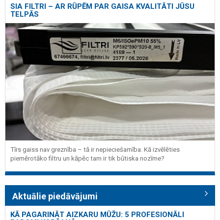
SIA FILTRI – AR RŪPĒM PAR GAISA KVALITĀTI JŪSU
TELPĀS
Tīrs gaiss nav greznība – tā ir nepieciešamība. Kā izvēlēties
piemērotāko filtru un kāpēc tam ir tik būtiska nozīme?
Aktuālie piedāvājumi
KĀ PAGARINĀT AIZKARU MŪŽU: 5 PROFESIONĀLI