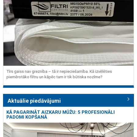
Tīrs gaiss nav greznība – tā ir nepieciešamība. Kā izvēlēties
piemērotāko filtru un kāpēc tam ir tik būtiska nozīme?
Aktuālie piedāvājumi
KĀ PAGARINĀT AIZKARU MŪŽU: 5 PROFESIONĀLI
PADOMI KOPŠANĀ