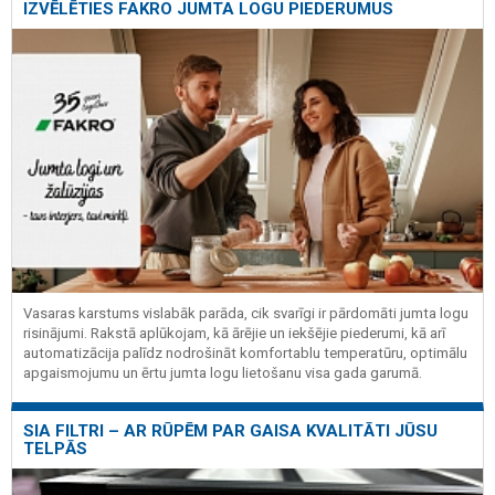
IZVĒLĒTIES FAKRO JUMTA LOGU PIEDERUMUS
Vasaras karstums vislabāk parāda, cik svarīgi ir pārdomāti jumta logu
risinājumi. Rakstā aplūkojam, kā ārējie un iekšējie piederumi, kā arī
automatizācija palīdz nodrošināt komfortablu temperatūru, optimālu
apgaismojumu un ērtu jumta logu lietošanu visa gada garumā.
SIA FILTRI – AR RŪPĒM PAR GAISA KVALITĀTI JŪSU
TELPĀS