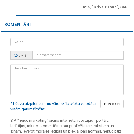
Atis, "Griva Group", SIA
KOMENTĀRI
Vārds
Drošības
5 + 2
=
kods:
Tavs
komentārs:
* Lūdzu aizpildi summu vārdiski latviešu valodā ar
Pievienot
visām garumzīmēm!
SIA "heise marketing" aicina interneta lietotājus - portāla
lasītājus, rakstot komentārus par publicētajiem rakstiem un
ziņām, ievērot morāles, ētikas un pieklājības normas, nekūdīt uz