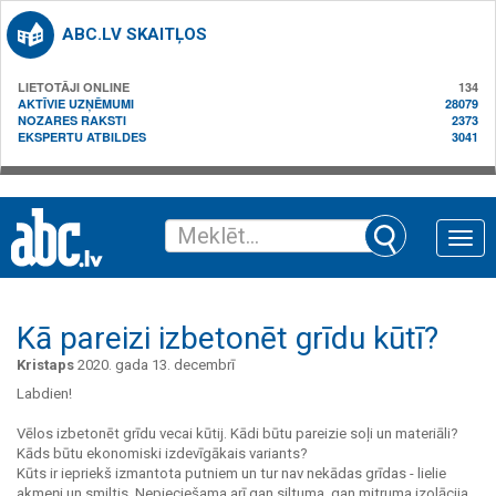
ABC.LV SKAITĻOS
LIETOTĀJI ONLINE
134
AKTĪVIE UZŅĒMUMI
28079
NOZARES RAKSTI
2373
EKSPERTU ATBILDES
3041
Toggle
naviga
Kā pareizi izbetonēt grīdu kūtī?
Kristaps
2020. gada 13. decembrī
Labdien!
Vēlos izbetonēt grīdu vecai kūtij. Kādi būtu pareizie soļi un materiāli?
Kāds būtu ekonomiski izdevīgākais variants?
Kūts ir iepriekš izmantota putniem un tur nav nekādas grīdas - lielie
akmeņi un smiltis. Nepieciešama arī gan siltuma, gan mitruma izolācija.