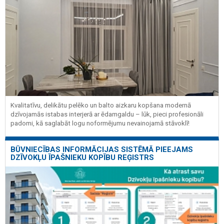
Kvalitatīvu, delikātu pelēko un balto aizkaru kopšana modernā
dzīvojamās istabas interjerā ar ēdamgaldu – lūk, pieci profesionāli
padomi, kā saglabāt logu noformējumu nevainojamā stāvoklī!
BŪVNIECĪBAS INFORMĀCIJAS SISTĒMĀ PIEEJAMS
DZĪVOKĻU ĪPAŠNIEKU KOPĪBU REĢISTRS