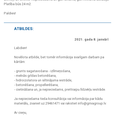
Platība būs 24 m2.
Paldies!
ATBILDES:
2021. gada 8. janvārī
Labdien!
Novēlota atbilde, bet tomēr informācija svarīgam darbam pa
kārtām:
- grunts sagatavošana - izlīmeņošana,
- melnās grīdas betonēšana,
- hidroizolatora un siltinājuma iestrāde,
- betonēšana, propellerēšana,
- cietināšana un, ja nepieciešams, prettraipu līdzekļu iestrāde.
Ja nepieciešama tieša konsultācija vai informācija par kādu
materiālu, zvaniet uz 29461471 vai rakstiet info@grivagroup.lv.
Ar cieņu,