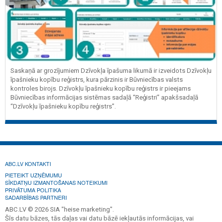
Saskaņā ar grozījumiem Dzīvokļa īpašuma likumā ir izveidots Dzīvokļu
īpašnieku kopību reģistrs, kura pārzinis ir Būvniecības valsts
kontroles birojs. Dzīvokļu īpašnieku kopību reģistrs ir pieejams
Būvniecības informācijas sistēmas sadaļā “Reģistri” apakšsadaļā
“Dzīvokļu īpašnieku kopību reģistrs”.
ABC.LV KONTAKTI
PIETEIKT UZŅĒMUMU
SĪKDATŅU IZMANTOŠANAS NOTEIKUMI
PRIVĀTUMA POLITIKA
SADARBĪBAS PARTNERI
ABC.LV © 2026 SIA "heise marketing".
Šīs datu bāzes, tās daļas vai datu bāzē iekļautās informācijas, vai