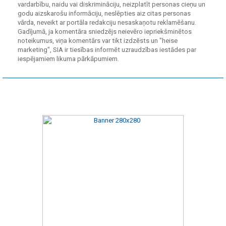
vardarbību, naidu vai diskrimināciju, neizplatīt personas cieņu un
godu aizskarošu informāciju, neslēpties aiz citas personas
vārda, neveikt ar portāla redakciju nesaskaņotu reklamēšanu.
Gadījumā, ja komentāra sniedzējs neievēro iepriekšminētos
noteikumus, viņa komentārs var tikt izdzēsts un "heise
marketing", SIA ir tiesības informēt uzraudzības iestādes par
iespējamiem likuma pārkāpumiem.