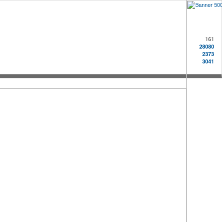
161
28080
2373
3041