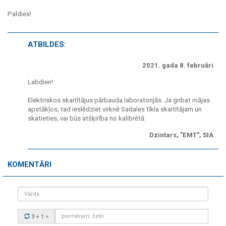
Paldies!
ATBILDES:
2021. gada 8. februāri
Labdien!
Elektriskos skaitītājus pārbauda laboratorijās. Ja gribat mājas
apstākļos, tad ieslēdziet virknē Sadales tīkla skaitītājam un
skatieties, vai būs atšķirība no kalibrētā.
Dzintars, "EMT", SIA
KOMENTĀRI
Vārds
Drošības
3 + 1
=
kods: