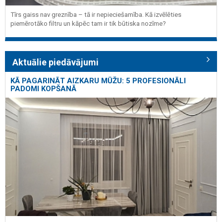
Tīrs gaiss nav greznība – tā ir nepieciešamība. Kā izvēlēties
piemērotāko filtru un kāpēc tam ir tik būtiska nozīme?
Aktuālie piedāvājumi
KĀ PAGARINĀT AIZKARU MŪŽU: 5 PROFESIONĀLI
PADOMI KOPŠANĀ