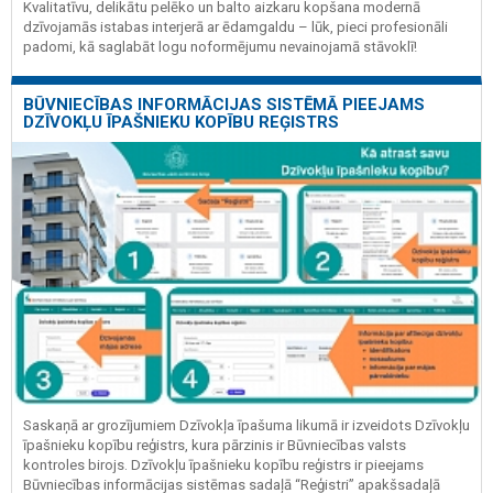
Kvalitatīvu, delikātu pelēko un balto aizkaru kopšana modernā
dzīvojamās istabas interjerā ar ēdamgaldu – lūk, pieci profesionāli
padomi, kā saglabāt logu noformējumu nevainojamā stāvoklī!
BŪVNIECĪBAS INFORMĀCIJAS SISTĒMĀ PIEEJAMS
DZĪVOKĻU ĪPAŠNIEKU KOPĪBU REĢISTRS
Saskaņā ar grozījumiem Dzīvokļa īpašuma likumā ir izveidots Dzīvokļu
īpašnieku kopību reģistrs, kura pārzinis ir Būvniecības valsts
kontroles birojs. Dzīvokļu īpašnieku kopību reģistrs ir pieejams
Būvniecības informācijas sistēmas sadaļā “Reģistri” apakšsadaļā