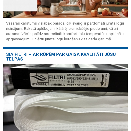
Vasaras karstums vislabāk parāda, cik svarīgi ir pārdomāti jumta logu
risinājumi. Rakstā aplūkojam, kā ārējie un iekšējie piederumi, kā arī
automatizācija palīdz nodrošināt komfortablu temperatūru, optimālu
apgaismojumu un ērtu jumta logu lietošanu visa gada garumā.
SIA FILTRI – AR RŪPĒM PAR GAISA KVALITĀTI JŪSU
TELPĀS