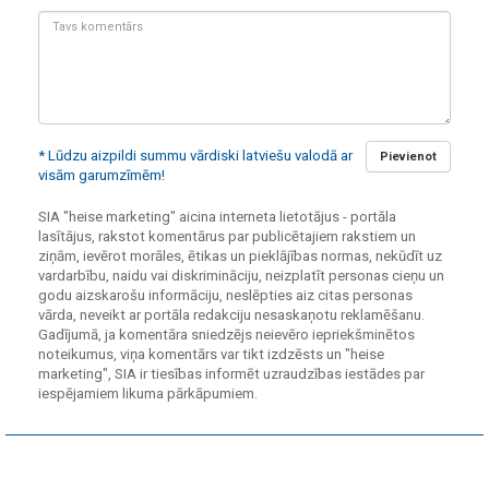
Tavs
komentārs:
* Lūdzu aizpildi summu vārdiski latviešu valodā ar
Pievienot
visām garumzīmēm!
SIA "heise marketing" aicina interneta lietotājus - portāla
lasītājus, rakstot komentārus par publicētajiem rakstiem un
ziņām, ievērot morāles, ētikas un pieklājības normas, nekūdīt uz
vardarbību, naidu vai diskrimināciju, neizplatīt personas cieņu un
godu aizskarošu informāciju, neslēpties aiz citas personas
vārda, neveikt ar portāla redakciju nesaskaņotu reklamēšanu.
Gadījumā, ja komentāra sniedzējs neievēro iepriekšminētos
noteikumus, viņa komentārs var tikt izdzēsts un "heise
marketing", SIA ir tiesības informēt uzraudzības iestādes par
iespējamiem likuma pārkāpumiem.