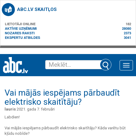
ABC.LV SKAITĻOS
LIETOTĀJI ONLINE
182
AKTĪVIE UZŅĒMUMI
28080
NOZARES RAKSTI
2373
EKSPERTU ATBILDES
3041
Toggle
naviga
Vai mājās iespējams pārbaudīt
elektrisko skaitītāju?
lauris
2021. gada 7. februāri
Labdien!
Vai mājās iespējams pārbaudīt elektrisko skaitītāju? Kāda varētu būt
kļūdu nobīde?