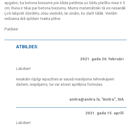
apgalvo, ka betona biezums pie šāda patēriņa uz šādu platību visur ir 5
cm. Runa ir tikai par betona biezumu. Mums matemātiski tā vis nesanāk.
Ļoti labprāt dzirdētu Jūsu viedokli, lai zinām, ko darīt tālāk. Vietām
redzama ārā spīdam tvaika plēve.
Paldies!
ATBILDES:
2021. gada 26. februāri
Labdien!
Iesakām rūpīgi iepazīties ar sausā maisījuma tehniskajiem
datiem, iespējams, tur var atrast aprēķina formulas.
anitra@anitra.lv, "Anitra", SIA
2021. gada 15. aprīlī
Labdien!