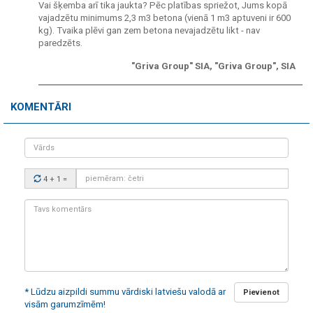
Vai šķemba arī tika jaukta? Pēc platības spriežot, Jums kopā
vajadzētu minimums 2,3 m3 betona (vienā 1 m3 aptuveni ir 600
kg). Tvaika plēvi gan zem betona nevajadzētu likt - nav
paredzēts.
"Griva Group" SIA, "Griva Group", SIA
KOMENTĀRI
Vārds
Drošības
4 + 1
=
kods:
Tavs
komentārs:
* Lūdzu aizpildi summu vārdiski latviešu valodā ar
Pievienot
visām garumzīmēm!