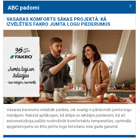
ABC padomi
VASARAS KOMFORTS SĀKAS PROJEKTĀ: KĀ
IZVĒLĒTIES FAKRO JUMTA LOGU PIEDERUMUS
Vasaras karstums vislabāk parāda, cik svarīgi ir pārdomāti jumta logu
risinājumi. Rakstā aplūkojam, kā ārējie un iekšējie piederumi, kā arī
automatizācija palīdz nodrošināt komfortablu temperatūru, optimālu
apgaismojumu un ērtu jumta logu lietošanu visa gada garumā.