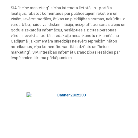
SIA "heise marketing" aicina interneta lietotājus - portāla
lasītājus, rakstot komentārus par publicētajiem rakstiem un
ziņām, ievērot morāles, ētikas un pieklājības normas, nekūdīt uz
vardarbību, naidu vai diskrimināciju, neizplatīt personas cieņu un
godu aizskarošu informāciju, neslēpties aiz citas personas
vārda, neveikt ar portāla redakciju nesaskaņotu reklamēšanu.
Gadījumā, ja komentāra sniedzējs neievēro iepriekšminētos
noteikumus, viņa komentārs var tikt izdzēsts un "heise
marketing", SIA ir tiesības informēt uzraudzības iestādes par
iespējamiem likuma pārkāpumiem.