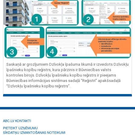
Saskaņā ar grozījumiem Dzīvokļa īpašuma likumā ir izveidots Dzīvokļu
īpašnieku kopību reģistrs, kura pārzinis ir Būvniecības valsts
kontroles birojs. Dzīvokļu īpašnieku kopību reģistrs ir pieejams
Būvniecības informācijas sistēmas sadaļā “Reģistri” apakšsadaļā
“Dzīvokļu īpašnieku kopību reģistrs”.
ABC.LV KONTAKTI
PIETEIKT UZŅĒMUMU
SĪKDATŅU IZMANTOŠANAS NOTEIKUMI