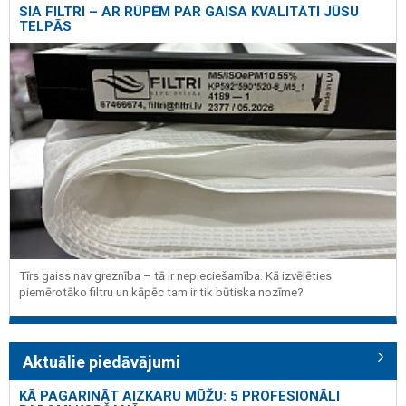
SIA FILTRI – AR RŪPĒM PAR GAISA KVALITĀTI JŪSU
TELPĀS
Tīrs gaiss nav greznība – tā ir nepieciešamība. Kā izvēlēties
piemērotāko filtru un kāpēc tam ir tik būtiska nozīme?
Aktuālie piedāvājumi
KĀ PAGARINĀT AIZKARU MŪŽU: 5 PROFESIONĀLI