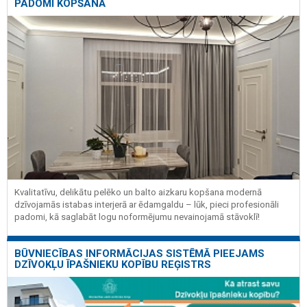
PADOMI KOPŠANĀ
Kvalitatīvu, delikātu pelēko un balto aizkaru kopšana modernā
dzīvojamās istabas interjerā ar ēdamgaldu – lūk, pieci profesionāli
padomi, kā saglabāt logu noformējumu nevainojamā stāvoklī!
BŪVNIECĪBAS INFORMĀCIJAS SISTĒMĀ PIEEJAMS
DZĪVOKĻU ĪPAŠNIEKU KOPĪBU REĢISTRS