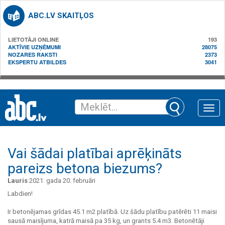
ABC.LV SKAITĻOS
LIETOTĀJI ONLINE
193
AKTĪVIE UZŅĒMUMI
28075
NOZARES RAKSTI
2373
EKSPERTU ATBILDES
3041
Toggle
naviga
Vai šādai platībai aprēķināts
pareizs betona biezums?
Lauris
2021. gada 20. februāri
Labdien!
Ir betonējamas grīdas 45.1 m2 platībā. Uz šādu platību patērēti 11 maisi
sausā maisījuma, katrā maisā pa 35 kg, un grants 5.4 m3. Betonētāji