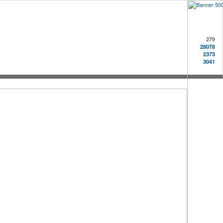
279
28078
2373
3041