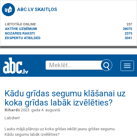
ABC.LV SKAITĻOS
LIETOTĀJI ONLINE
237
AKTĪVIE UZŅĒMUMI
28075
NOZARES RAKSTI
2373
EKSPERTU ATBILDES
3041
Toggle
naviga
Kādu grīdas segumu klāšanai uz
koka grīdas labāk izvēlēties?
Rihards
2023. gada 4. augustā
Labdien!
Lauku mājā plānoju uz koka grīdas ieklāt jaunu grīdas segumu.
Kādu segumu labāk izvēlēties?