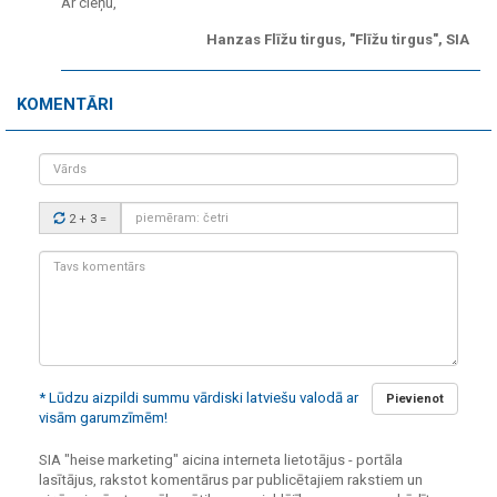
Ar cieņu,
Hanzas Flīžu tirgus, "Flīžu tirgus", SIA
KOMENTĀRI
Vārds
Drošības
2 + 3
=
kods:
Tavs
komentārs:
* Lūdzu aizpildi summu vārdiski latviešu valodā ar
Pievienot
visām garumzīmēm!
SIA "heise marketing" aicina interneta lietotājus - portāla
lasītājus, rakstot komentārus par publicētajiem rakstiem un