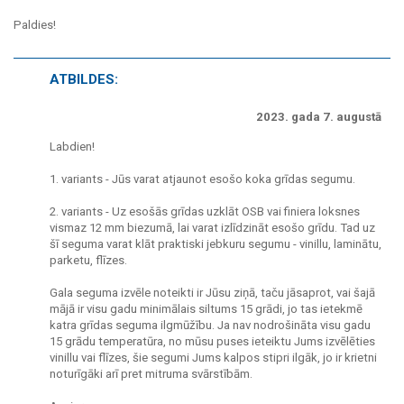
Paldies!
ATBILDES:
2023. gada 7. augustā
Labdien!
1. variants - Jūs varat atjaunot esošo koka grīdas segumu.
2. variants - Uz esošās grīdas uzklāt OSB vai finiera loksnes
vismaz 12 mm biezumā, lai varat izlīdzināt esošo grīdu. Tad uz
šī seguma varat klāt praktiski jebkuru segumu - vinillu, laminātu,
parketu, flīzes.
Gala seguma izvēle noteikti ir Jūsu ziņā, taču jāsaprot, vai šajā
mājā ir visu gadu minimālais siltums 15 grādi, jo tas ietekmē
katra grīdas seguma ilgmūžību. Ja nav nodrošināta visu gadu
15 grādu temperatūra, no mūsu puses ieteiktu Jums izvēlēties
vinillu vai flīzes, šie segumi Jums kalpos stipri ilgāk, jo ir krietni
noturīgāki arī pret mitruma svārstībām.