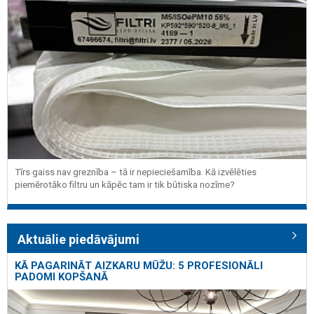
Tīrs gaiss nav greznība – tā ir nepieciešamība. Kā izvēlēties
piemērotāko filtru un kāpēc tam ir tik būtiska nozīme?
Aktuālie piedāvājumi
KĀ PAGARINĀT AIZKARU MŪŽU: 5 PROFESIONĀLI
PADOMI KOPŠANĀ