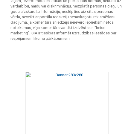
ziņām, ievērot morāles, ētikas un pieklājības normas, nekūdīt uz
vardarbību, naidu vai diskrimināciju, neizplatīt personas cieņu un
godu aizskarošu informāciju, neslēpties aiz citas personas
vārda, neveikt ar portāla redakciju nesaskaņotu reklamēšanu.
Gadījumā, ja komentāra sniedzējs neievēro iepriekšminētos
noteikumus, viņa komentārs var tikt izdzēsts un "heise
marketing", SIA ir tiesības informēt uzraudzības iestādes par
iespējamiem likuma pārkāpumiem.