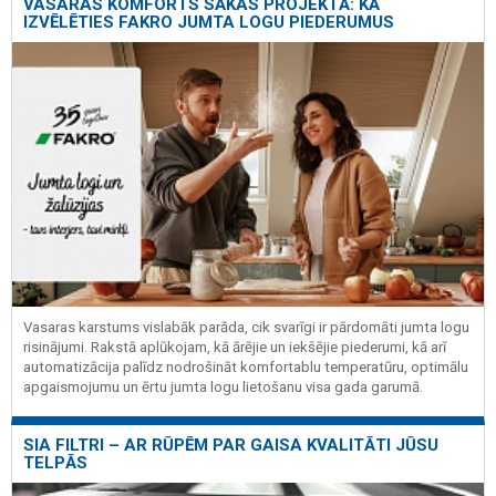
VASARAS KOMFORTS SĀKAS PROJEKTĀ: KĀ
IZVĒLĒTIES FAKRO JUMTA LOGU PIEDERUMUS
Vasaras karstums vislabāk parāda, cik svarīgi ir pārdomāti jumta logu
risinājumi. Rakstā aplūkojam, kā ārējie un iekšējie piederumi, kā arī
automatizācija palīdz nodrošināt komfortablu temperatūru, optimālu
apgaismojumu un ērtu jumta logu lietošanu visa gada garumā.
SIA FILTRI – AR RŪPĒM PAR GAISA KVALITĀTI JŪSU
TELPĀS