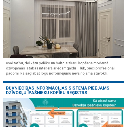
Kvalitatīvu, delikātu pelēko un balto aizkaru kopšana modernā
dzīvojamās istabas interjerā ar ēdamgaldu – lūk, pieci profesionāli
padomi, kā saglabāt logu noformējumu nevainojamā stāvoklī!
BŪVNIECĪBAS INFORMĀCIJAS SISTĒMĀ PIEEJAMS
DZĪVOKĻU ĪPAŠNIEKU KOPĪBU REĢISTRS