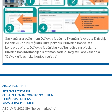
Saskaņā ar grozījumiem Dzīvokļa īpašuma likumā ir izveidots Dzīvokļu
īpašnieku kopību reģistrs, kura pārzinis ir Būvniecības valsts
kontroles birojs. Dzīvokļu īpašnieku kopību reģistrs ir pieejams
Būvniecības informācijas sistēmas sadaļā “Reģistri” apakšsadaļā
“Dzīvokļu īpašnieku kopību reģistrs”.
ABC.LV KONTAKTI
PIETEIKT UZŅĒMUMU
SĪKDATŅU IZMANTOŠANAS NOTEIKUMI
PRIVĀTUMA POLITIKA
SADARBĪBAS PARTNERI
ABC.LV © 2026 SIA "heise marketing".