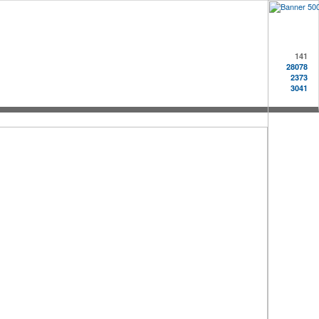
141
28078
2373
3041