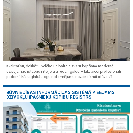
Kvalitatīvu, delikātu pelēko un balto aizkaru kopšana modernā
dzīvojamās istabas interjerā ar ēdamgaldu – lūk, pieci profesionāli
padomi, kā saglabāt logu noformējumu nevainojamā stāvoklī!
BŪVNIECĪBAS INFORMĀCIJAS SISTĒMĀ PIEEJAMS
DZĪVOKĻU ĪPAŠNIEKU KOPĪBU REĢISTRS