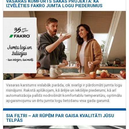
VASARAS KOMFORTS SĀKAS PROJEKTĀ: KĀ
IZVĒLĒTIES FAKRO JUMTA LOGU PIEDERUMUS
Vasaras karstums vislabāk parāda, cik svarīgi ir pārdomāti jumta logu
risinājumi. Rakstā aplūkojam, kā ārējie un iekšējie piederumi, kā arī
automatizācija palīdz nodrošināt komfortablu temperatūru, optimālu
apgaismojumu un ērtu jumta logu lietošanu visa gada garumā.
SIA FILTRI – AR RŪPĒM PAR GAISA KVALITĀTI JŪSU
TELPĀS