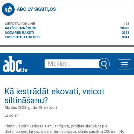
ABC.LV SKAITĻOS
LIETOTĀJI ONLINE
118
AKTĪVIE UZŅĒMUMI
28079
NOZARES RAKSTI
2373
EKSPERTU ATBILDES
3041
Toggle
naviga
Kā iestrādāt ekovati, veicot
siltināšanu?
Matīss
2023. gada 18. oktobrī
Labdien!
Plānoju apšūt karkasa sienu ar rīģipsi, profilus skrūvējot pie
distanceriem, lai kopējais siltumizolācijas slānis sanāktu 200 mm. No