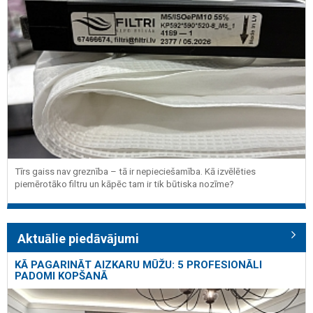
Tīrs gaiss nav greznība – tā ir nepieciešamība. Kā izvēlēties
piemērotāko filtru un kāpēc tam ir tik būtiska nozīme?
Aktuālie piedāvājumi
KĀ PAGARINĀT AIZKARU MŪŽU: 5 PROFESIONĀLI
PADOMI KOPŠANĀ