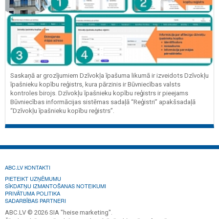
Saskaņā ar grozījumiem Dzīvokļa īpašuma likumā ir izveidots Dzīvokļu
īpašnieku kopību reģistrs, kura pārzinis ir Būvniecības valsts
kontroles birojs. Dzīvokļu īpašnieku kopību reģistrs ir pieejams
Būvniecības informācijas sistēmas sadaļā “Reģistri” apakšsadaļā
“Dzīvokļu īpašnieku kopību reģistrs”.
ABC.LV KONTAKTI
PIETEIKT UZŅĒMUMU
SĪKDATŅU IZMANTOŠANAS NOTEIKUMI
PRIVĀTUMA POLITIKA
SADARBĪBAS PARTNERI
ABC.LV © 2026 SIA "heise marketing".