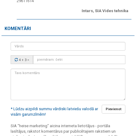
29611614
Intars, SIA Vides tehnika
KOMENTĀRI
Vārds
Drošības
4 + 3
=
kods:
Tavs
komentārs:
* Lūdzu aizpildi summu vārdiski latviešu valodā ar
Pievienot
visām garumzīmēm!
SIA "heise marketing" aicina interneta lietotājus - portāla
lasītājus, rakstot komentārus par publicētajiem rakstiem un