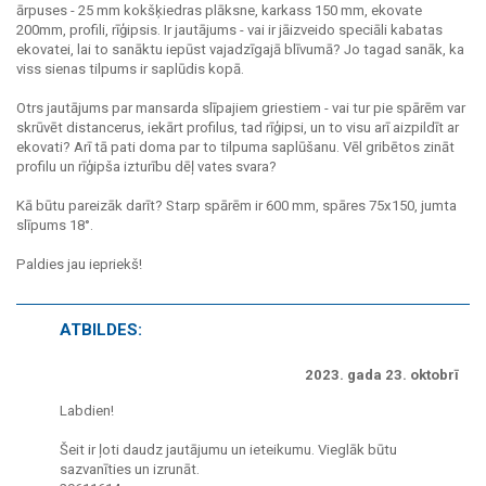
ārpuses - 25 mm kokšķiedras plāksne, karkass 150 mm, ekovate
200mm, profili, rīģipsis. Ir jautājums - vai ir jāizveido speciāli kabatas
ekovatei, lai to sanāktu iepūst vajadzīgajā blīvumā? Jo tagad sanāk, ka
viss sienas tilpums ir saplūdis kopā.
Otrs jautājums par mansarda slīpajiem griestiem - vai tur pie spārēm var
skrūvēt distancerus, iekārt profilus, tad rīģipsi, un to visu arī aizpildīt ar
ekovati? Arī tā pati doma par to tilpuma saplūšanu. Vēl gribētos zināt
profilu un rīģipša izturību dēļ vates svara?
Kā būtu pareizāk darīt? Starp spārēm ir 600 mm, spāres 75x150, jumta
slīpums 18°.
Paldies jau iepriekš!
ATBILDES:
2023. gada 23. oktobrī
Labdien!
Šeit ir ļoti daudz jautājumu un ieteikumu. Vieglāk būtu
sazvanīties un izrunāt.