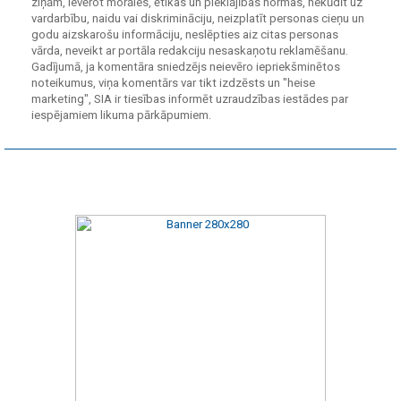
ziņām, ievērot morāles, ētikas un pieklājības normas, nekūdīt uz
vardarbību, naidu vai diskrimināciju, neizplatīt personas cieņu un
godu aizskarošu informāciju, neslēpties aiz citas personas
vārda, neveikt ar portāla redakciju nesaskaņotu reklamēšanu.
Gadījumā, ja komentāra sniedzējs neievēro iepriekšminētos
noteikumus, viņa komentārs var tikt izdzēsts un "heise
marketing", SIA ir tiesības informēt uzraudzības iestādes par
iespējamiem likuma pārkāpumiem.