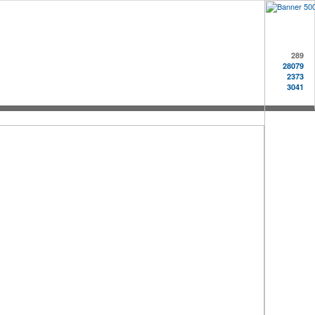
289
28079
2373
3041