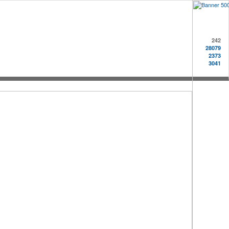
242
28079
2373
3041