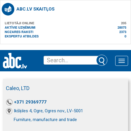
ABC.LV SKAITĻOS
LIETOTĀJI ONLINE
205
AKTĪVIE UZŅĒMUMI
28075
NOZARES RAKSTI
2373
EKSPERTU ATBILDES
0
Toggle
naviga
Caleo, LTD
+371 29369777
Ikšķiles 4, Ogre, Ogres nov., LV-5001
Furniture, manufacture and trade