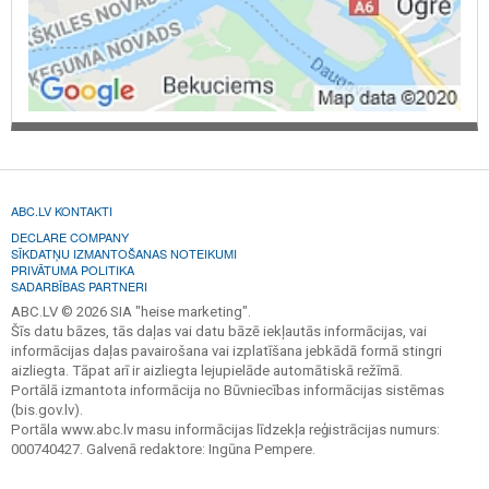
ABC.LV KONTAKTI
DECLARE COMPANY
SĪKDATŅU IZMANTOŠANAS NOTEIKUMI
PRIVĀTUMA POLITIKA
SADARBĪBAS PARTNERI
ABC.LV © 2026 SIA "heise marketing".
Šīs datu bāzes, tās daļas vai datu bāzē iekļautās informācijas, vai
informācijas daļas pavairošana vai izplatīšana jebkādā formā stingri
aizliegta. Tāpat arī ir aizliegta lejupielāde automātiskā režīmā.
Portālā izmantota informācija no Būvniecības informācijas sistēmas
(bis.gov.lv).
Portāla www.abc.lv masu informācijas līdzekļa reģistrācijas numurs:
000740427. Galvenā redaktore: Ingūna Pempere.