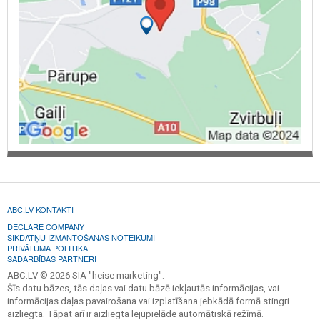
ABC.LV KONTAKTI
DECLARE COMPANY
SĪKDATŅU IZMANTOŠANAS NOTEIKUMI
PRIVĀTUMA POLITIKA
SADARBĪBAS PARTNERI
ABC.LV © 2026 SIA "heise marketing".
Šīs datu bāzes, tās daļas vai datu bāzē iekļautās informācijas, vai
informācijas daļas pavairošana vai izplatīšana jebkādā formā stingri
aizliegta. Tāpat arī ir aizliegta lejupielāde automātiskā režīmā.