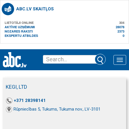
ABC.LV SKAITĻOS
LIETOTĀJI ONLINE
304
AKTĪVIE UZŅĒMUMI
28078
NOZARES RAKSTI
2373
EKSPERTU ATBILDES
0
Toggle
naviga
KEGI, LTD
+371 28398141
Rūpniecības 5, Tukums, Tukuma nov., LV-3101