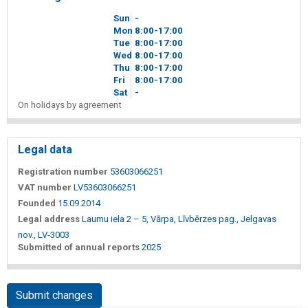
Sun
-
Mon
8
00
-17
00
Tue
8
00
-17
00
Wed
8
00
-17
00
Thu
8
00
-17
00
Fri
8
00
-17
00
Sat
-
On holidays by agreement
Legal data
Registration number
53603066251
VAT number
LV53603066251
Founded
15.09.2014
Legal address
Laumu iela 2 – 5, Vārpa, Līvbērzes pag., Jelgavas
nov., LV-3003
Submitted of annual reports
2025
Submit changes