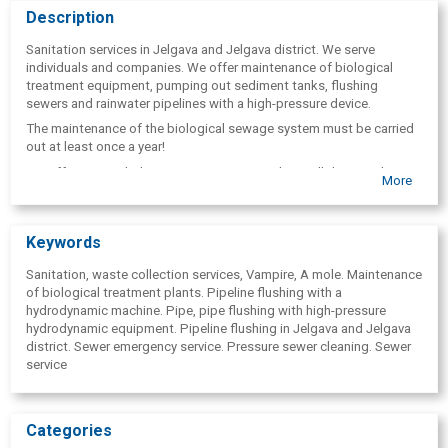
Description
Sanitation services in Jelgava and Jelgava district. We serve
individuals and companies. We offer maintenance of biological
treatment equipment, pumping out sediment tanks, flushing
sewers and rainwater pipelines with a high-pressure device.
The maintenance of the biological sewage system must be carried
out at least once a year!
We offer to conclude a service contract and we will do everything
More
for you - we will wash, remove all excess and, if necessary, we will
also repair the equipment!
Keywords
Sanitation, waste collection services, Vampire, A mole. Maintenance
of biological treatment plants. Pipeline flushing with a
hydrodynamic machine. Pipe, pipe flushing with high-pressure
hydrodynamic equipment. Pipeline flushing in Jelgava and Jelgava
district. Sewer emergency service. Pressure sewer cleaning. Sewer
service
Categories