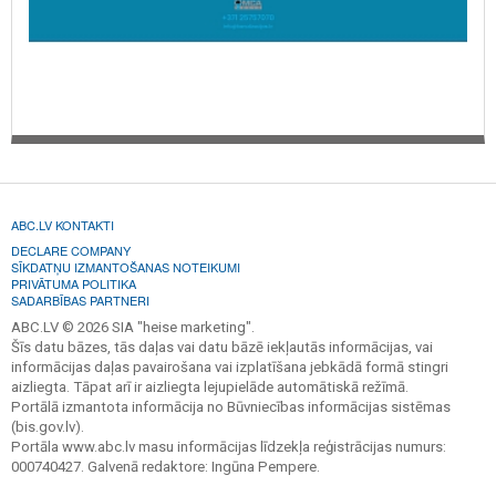
ABC.LV KONTAKTI
DECLARE COMPANY
SĪKDATŅU IZMANTOŠANAS NOTEIKUMI
PRIVĀTUMA POLITIKA
SADARBĪBAS PARTNERI
ABC.LV © 2026 SIA "heise marketing".
Šīs datu bāzes, tās daļas vai datu bāzē iekļautās informācijas, vai
informācijas daļas pavairošana vai izplatīšana jebkādā formā stingri
aizliegta. Tāpat arī ir aizliegta lejupielāde automātiskā režīmā.
Portālā izmantota informācija no Būvniecības informācijas sistēmas
(bis.gov.lv).
Portāla www.abc.lv masu informācijas līdzekļa reģistrācijas numurs:
000740427. Galvenā redaktore: Ingūna Pempere.