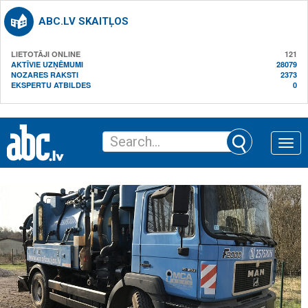
ABC.LV SKAITĻOS
LIETOTĀJI ONLINE
121
AKTĪVIE UZŅĒMUMI
28079
NOZARES RAKSTI
2373
EKSPERTU ATBILDES
0
Toggle
naviga