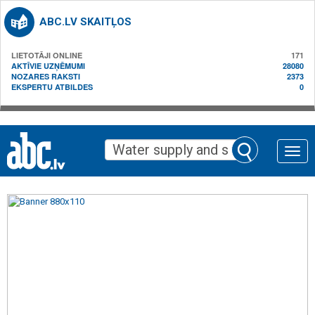
ABC.LV SKAITĻOS
LIETOTĀJI ONLINE
171
AKTĪVIE UZŅĒMUMI
28080
NOZARES RAKSTI
2373
EKSPERTU ATBILDES
0
Toggle
naviga