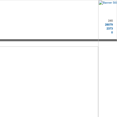
245
28079
2373
0