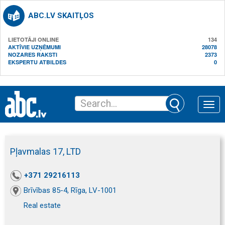
ABC.LV SKAITĻOS
LIETOTĀJI ONLINE
134
AKTĪVIE UZŅĒMUMI
28078
NOZARES RAKSTI
2373
EKSPERTU ATBILDES
0
Toggle
naviga
Pļavmalas 17, LTD
+371 29216113
Brīvības 85-4, Rīga, LV-1001
Real estate