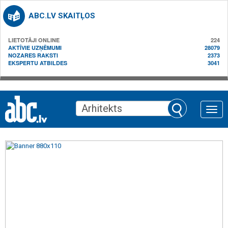
ABC.LV SKAITĻOS
LIETOTĀJI ONLINE
224
AKTĪVIE UZŅĒMUMI
28079
NOZARES RAKSTI
2373
EKSPERTU ATBILDES
3041
Toggle
naviga