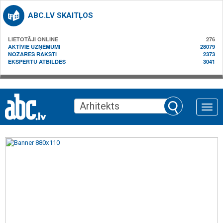
ABC.LV SKAITĻOS
LIETOTĀJI ONLINE
276
AKTĪVIE UZŅĒMUMI
28079
NOZARES RAKSTI
2373
EKSPERTU ATBILDES
3041
Toggle
naviga