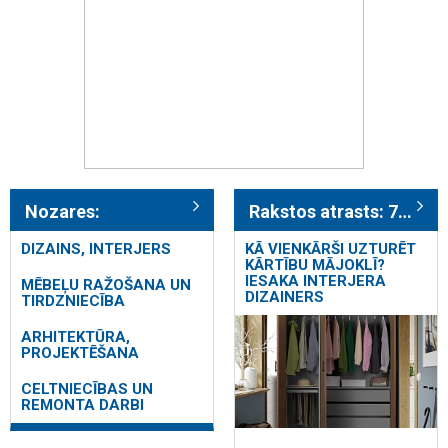
Nozares:
Rakstos atrasts: 712
DIZAINS, INTERJERS
KĀ VIENKĀRŠI UZTURĒT
KĀRTĪBU MĀJOKLĪ?
IESAKA INTERJERA
MĒBEĻU RAŽOŠANA UN
DIZAINERS
TIRDZNIECĪBA
ARHITEKTŪRA,
PROJEKTĒŠANA
CELTNIECĪBAS UN
REMONTA DARBI