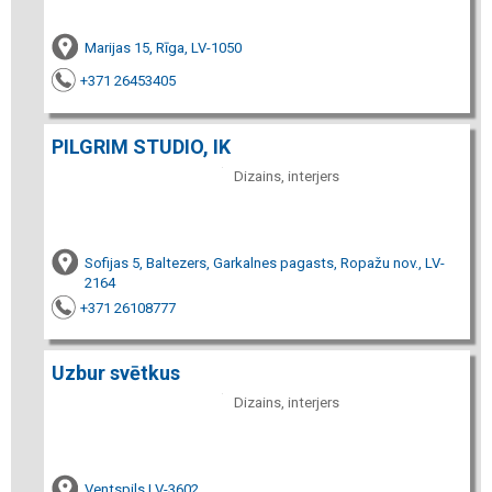
Marijas 15, Rīga, LV-1050
+371 26453405
PILGRIM STUDIO, IK
Dizains, interjers
Sofijas 5, Baltezers, Garkalnes pagasts, Ropažu nov., LV-
2164
+371 26108777
Uzbur svētkus
Dizains, interjers
Ventspils LV-3602