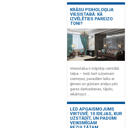
KRĀSU PSIHOLOĢIJA
VIESISTABĀ: KĀ
IZVĒLĒTIES PAREIZO
TONI?
Viesistaba ir mājokļa centrālā
telpa – tieši šeit uzņemam
ciemiņus, pavadām laiku ar
ģimeni un gūstam atelpu pēc
garas darbadienas, tāpēc,
iekārtojot ...
LED APGAISMOJUMS
VIRTUVĒ: 10 IDEJAS, KUR
UZSTĀDĪT, UN PADOMI
VEIKSMĪGAM
REZULTĀTAM