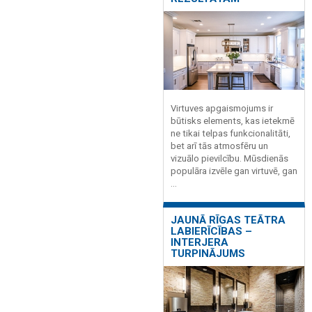
Virtuves apgaismojums ir
būtisks elements, kas ietekmē
ne tikai telpas funkcionalitāti,
bet arī tās atmosfēru un
vizuālo pievilcību. Mūsdienās
populāra izvēle gan virtuvē, gan
...
JAUNĀ RĪGAS TEĀTRA
LABIERĪCĪBAS –
INTERJERA
TURPINĀJUMS