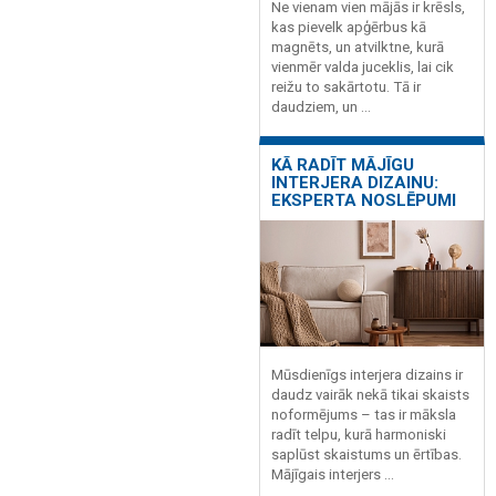
Ne vienam vien mājās ir krēsls,
kas pievelk apģērbus kā
magnēts, un atvilktne, kurā
vienmēr valda juceklis, lai cik
reižu to sakārtotu. Tā ir
daudziem, un ...
KĀ RADĪT MĀJĪGU
INTERJERA DIZAINU:
EKSPERTA NOSLĒPUMI
Mūsdienīgs interjera dizains ir
daudz vairāk nekā tikai skaists
noformējums – tas ir māksla
radīt telpu, kurā harmoniski
saplūst skaistums un ērtības.
Mājīgais interjers ...