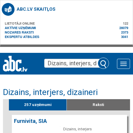
ABC.LV SKAITĻOS
LIETOTĀJI ONLINE
122
AKTĪVIE UZŅĒMUMI
28079
NOZARES RAKSTI
2373
EKSPERTU ATBILDES
3041
Toggle
naviga
Dizains, interjers, dizaineri
257 uzņēmumi
Raksti
Furnivita, SIA
Dizains, interjers