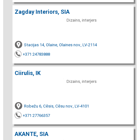
Zagday Interiors, SIA
Dizains, interjers
Stacijas 14, Olaine, Olaines nov., LV-2114
+371 24783888
Ciirulis, IK
Dizains, interjers
Robežu 6, Cēsis, Cēsu nov., LV-4101
+371 27766357
AKANTE, SIA