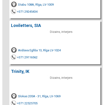
Stabu 108A, Rīga, LV-1009
+371 29245434
Loviletters, SIA
Dizains, interjers
Anšlava Eglīša 13, Rīga LV-1024
+371 29116562
Trinity, IK
Dizains, interjers
Slokas 205A - 31, Rīga, LV-1069
+371 22525705