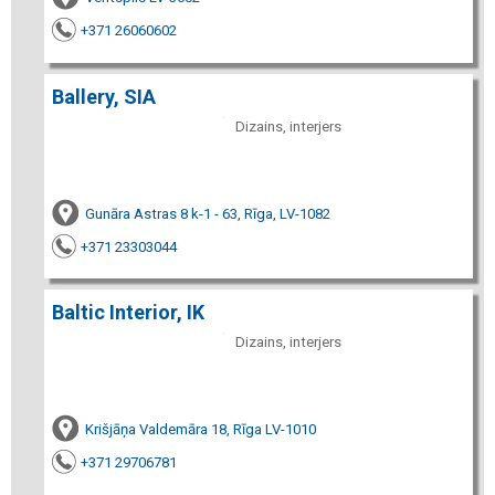
+371 26060602
Ballery, SIA
Dizains, interjers
Gunāra Astras 8 k-1 - 63, Rīga, LV-1082
+371 23303044
Baltic Interior, IK
Dizains, interjers
Krišjāņa Valdemāra 18, Rīga LV-1010
+371 29706781