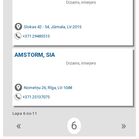
Dizains, interjers
Slokas 42 - 54, Jūrmala, LV-2015
+371 29485515
AMSTORM, SIA
Dizains, interjers
Nometņu 26, Rīga, LV-1048
+371 25137075
Lapa 6 no 11
«
6
»