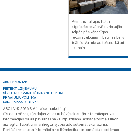
Pērn trīs Latvijas teātri
atgriezās savās vēsturiskajās
telpās pēc vērienīgas
rekonstrukcijas – Latvijas Leļļu
teātris, Valmieras teātris, kā arī
Jaunais ...
ABC.LV KONTAKTI
PIETEIKT UZŅĒMUMU
SĪKDATŅU IZMANTOŠANAS NOTEIKUMI
PRIVĀTUMA POLITIKA
SADARBĪBAS PARTNERI
ABC.LV © 2026 SIA "heise marketing".
Šīs datu bāzes, tās daļas vai datu bāzē iekļautās informācijas, vai
informācijas daļas pavairošana vai izplatīšana jebkādā formā stingri
aizliegta. Tāpat arī ir aizliegta lejupielāde automātiskā režīmā.
Portālā izmantota informācija no Būvniecības informācijas sistēmas