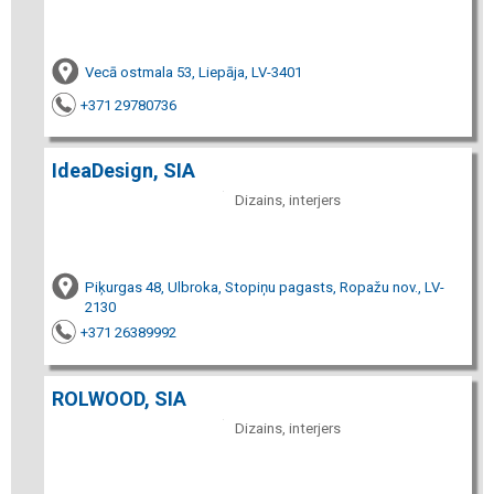
Vecā ostmala 53, Liepāja, LV-3401
+371 29780736
IdeaDesign, SIA
Dizains, interjers
Piķurgas 48, Ulbroka, Stopiņu pagasts, Ropažu nov., LV-
2130
+371 26389992
ROLWOOD, SIA
Dizains, interjers