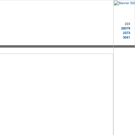
223
28079
2373
3041