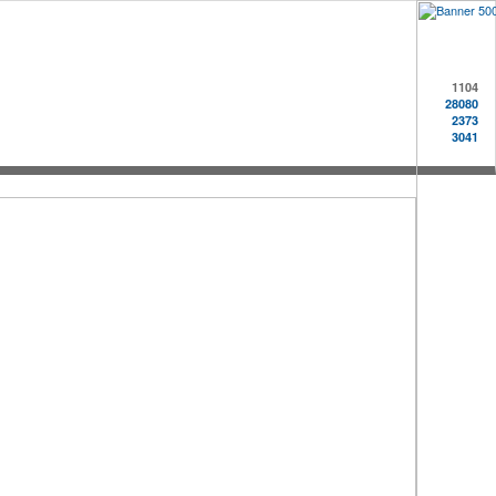
1104
28080
2373
3041