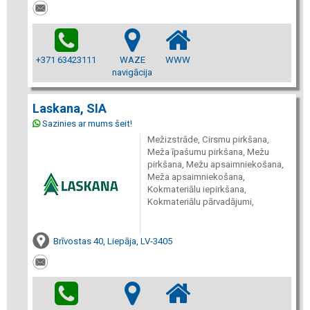
+371 63423111
WAZE
WWW
navigācija
Laskana, SIA
Sazinies ar mums šeit!
Mežizstrāde, Cirsmu pirkšana,
Meža īpašumu pirkšana, Mežu
pirkšana, Mežu apsaimniekošana,
Meža apsaimniekošana,
Kokmateriālu iepirkšana,
Kokmateriālu pārvadājumi,
Brīvostas 40, Liepāja, LV-3405