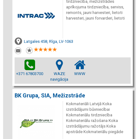
tirdzniecība, mežizstrādes
aprīkojuma tirdzniecība, serviss,
remonts, jauni harvesteri, lietoti
harvesteri, jauni forvarderi, lietoti
Latgales 458, Rīga, LV-1063
+371 67803700
WAZE
WWW
navigācija
BK Grupa, SIA, Mežizstrāde
Kokmateriāli Latvijā Koka
izstrādājumi būvniecībai
Kokmateriālu tirdzniecība
Kokmateriālu ražošana Koka
izstrādājumu ražotājs Koka
apstrāde Kokmateriālu piegāde