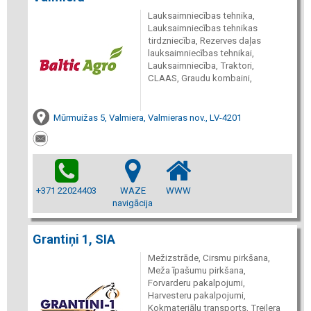
Lauksaimniecības tehnika,
Lauksaimniecības tehnikas
tirdzniecība, Rezerves daļas
lauksaimniecības tehnikai,
Lauksaimniecība, Traktori,
CLAAS, Graudu kombaini,
Mūrmuižas 5, Valmiera, Valmieras nov., LV-4201
+371 22024403
WAZE
WWW
navigācija
Grantiņi 1, SIA
Mežizstrāde, Cirsmu pirkšana,
Meža īpašumu pirkšana,
Forvarderu pakalpojumi,
Harvesteru pakalpojumi,
Kokmateriālu transports, Treilera