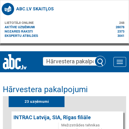
ABC.LV SKAITĻOS
LIETOTĀJI ONLINE
248
AKTĪVIE UZŅĒMUMI
28078
NOZARES RAKSTI
2373
EKSPERTU ATBILDES
3041
Toggle
naviga
Hārvestera pakalpojumi
23 uzņēmumi
INTRAC Latvija, SIA, Rīgas filiāle
Mežizstrādes tehnikas