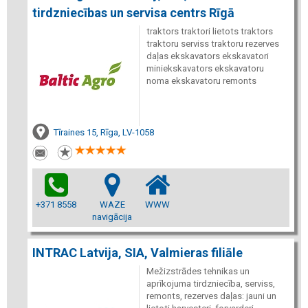
tirdzniecības un servisa centrs Rīgā
traktors traktori lietots traktors
traktoru serviss traktoru rezerves
daļas ekskavators ekskavatori
miniekskavators ekskavatoru
noma ekskavatoru remonts
Tīraines 15, Rīga, LV-1058
+371 8558
WAZE
WWW
navigācija
INTRAC Latvija, SIA, Valmieras filiāle
Mežizstrādes tehnikas un
aprīkojuma tirdzniecība, serviss,
remonts, rezerves daļas: jauni un