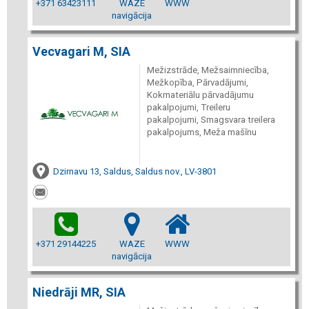
+371 63423111
WAZE
WWW
navigācija
Vecvagari M, SIA
Mežizstrāde, Mežsaimniecība,
Mežkopība, Pārvadājumi,
Kokmateriālu pārvadājumu
pakalpojumi, Treileru
pakalpojumi, Smagsvara treilera
pakalpojums, Meža mašīnu
Dzirnavu 13, Saldus, Saldus nov., LV-3801
+371 29144225
WAZE
WWW
navigācija
Niedrāji MR, SIA