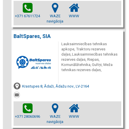
+371 67611724
WAZE
WWW
navigācija
BaltSpares, SIA
Lauksaimniecības tehnikas
apkope, Traktoru rezerves
daļas, Lauksaimniecības tehnikas
rezerves daļas, Riepas,
Komunālātehnika, Gultņi, Meža
tehnikas rezerves daļas,
Krastupes 8, Ādaži, Ādažu nov., LV-2164
+371 28060696
WAZE
WWW
navigācija