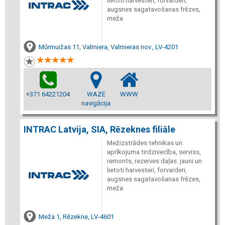
lietoti harvesteri, forvarderi,
augsnes sagatavošanas frēzes,
meža
Mūrmuižas 11, Valmiera, Valmieras nov., LV-4201
+371 64221204
WAZE
WWW
navigācija
INTRAC Latvija, SIA, Rēzeknes filiāle
Mežizstrādes tehnikas un
aprīkojuma tirdzniecība, serviss,
remonts, rezerves daļas: jauni un
lietoti harvesteri, forvarderi,
augsnes sagatavošanas frēzes,
meža
Meža 1, Rēzekne, LV-4601