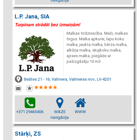
navigācija
L.P. Jana, SIA
Turpinam strādāt bez izmaiņām!
Malkas tirdzniecība. Meži, malkas
tirgus. Malka apkurei, lapu koku
malka, jaukta malka, bērza malka,
alkšņa malka, skujkoku malka,
apses malka, piegāde ar
pašizgāzēju 10 m3
Beātes 21 - 16, Valmiera, Valmieras nov., LV-4201
+371 29465406
WAZE
WWW
navigācija
Stārķi, ZS