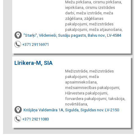
Mežu pirkšana, cirsmu pirkšana,
iepirkšana, cirsmu izstrādes
darbi, meža izstrāde, meža
zāģēšana, zāģēšanas
pakalpojumi, mežizstrādes
pakalpojumi, meža atjaunošana,
"Starķi", Vēdenieši, Susāju pagasts, Balvu nov., LV-4584
+371 29116971
Līrikera-M, SIA
Mežizstrāde, mežizstrādes
pakalpojumi, meža
apsaimniekošana,
mežsaimniecības pakalpojumi,
Hārvestera pakalpojumi,
forvardera pakalpojumi, taksācija,
novērtēšana,
Krišjāņa Valdemāra 1A, Sigulda, Siguldas nov. LV-2150
+371 29211083