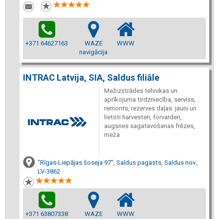
+371 64627163
WAZE
WWW
navigācija
INTRAC Latvija, SIA, Saldus filiāle
Mežizstrādes tehnikas un
aprīkojuma tirdzniecība, serviss,
remonts, rezerves daļas: jauni un
lietoti harvesteri, forvarderi,
augsnes sagatavošanas frēzes,
meža
"Rīgas-Liepājas šoseja 97", Saldus pagasts, Saldus nov.,
LV-3862
+371 63807338
WAZE
WWW