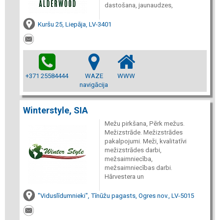
dastošana, jaunaudzes,
Kuršu 25, Liepāja, LV-3401
+371 25584444
WAZE
WWW
navigācija
Winterstyle, SIA
Mežu pirkšana, Pērk mežus.
Mežizstrāde. Mežizstrādes
pakalpojumi. Meži, kvalitatīvi
mežizstrādes darbi,
mežsaimniecība,
mežsaimniecības darbi.
Hārvestera un
"Viduslīdumnieki", Tīnūžu pagasts, Ogres nov., LV-5015