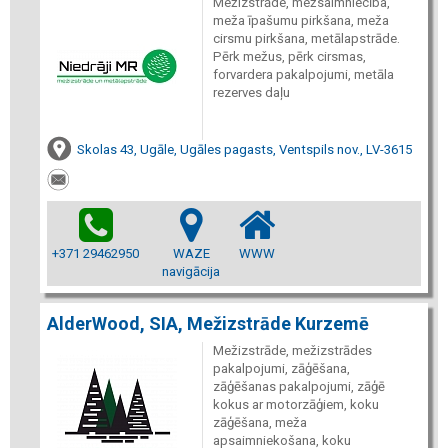
Mežizstrāde, mežsaimniecība,
meža īpašumu pirkšana, meža
cirsmu pirkšana, metālapstrāde.
Pērk mežus, pērk cirsmas,
forvardera pakalpojumi, metāla
rezerves daļu
Skolas 43, Ugāle, Ugāles pagasts, Ventspils nov., LV-3615
+371 29462950
WAZE
WWW
navigācija
AlderWood, SIA, Mežizstrāde Kurzemē
Mežizstrāde, mežizstrādes
pakalpojumi, zāģēšana,
zāģēšanas pakalpojumi, zāģē
kokus ar motorzāģiem, koku
zāģēšana, meža
apsaimniekošana, koku