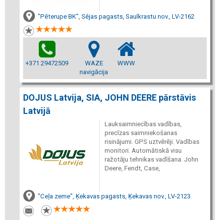
"Pēterupe BK", Sējas pagasts, Saulkrastu nov., LV-2162
+371 29472509
WAZE
WWW
navigācija
DOJUS Latvija, SIA, JOHN DEERE pārstāvis
Latvijā
Lauksaimniecības vadības,
precīzas saimniekošanas
risinājumi. GPS uztvērēji. Vadības
monitori. Automātiskā visu
ražotāju tehnikas vadīšana. John
Deere, Fendt, Case,
"Ceļa zeme", Ķekavas pagasts, Ķekavas nov., LV-2123