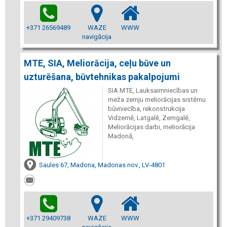
+371 26569489
WAZE
WWW
navigācija
MTE, SIA, Meliorācija, ceļu būve un
uzturēšana, būvtehnikas pakalpojumi
SIA MTE, Lauksaimniecības un
meža zemju meliorācijas sistēmu
būvniecība, rekonstrukcija
Vidzemē, Latgalē, Zemgalē,
Meliorācijas darbi, meliorācija
Madonā,
Saules 67, Madona, Madonas nov., LV-4801
+371 29409738
WAZE
WWW