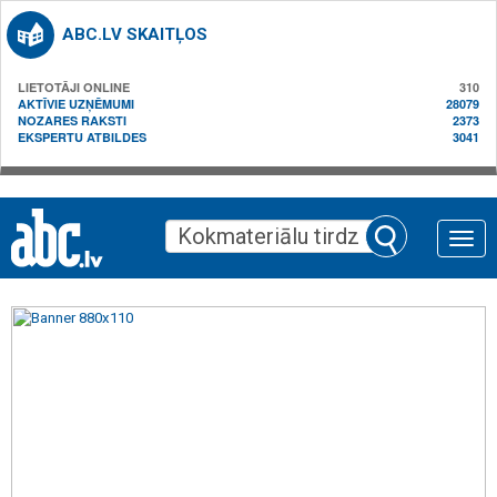
ABC.LV SKAITĻOS
LIETOTĀJI ONLINE
310
AKTĪVIE UZŅĒMUMI
28079
NOZARES RAKSTI
2373
EKSPERTU ATBILDES
3041
Toggle
naviga