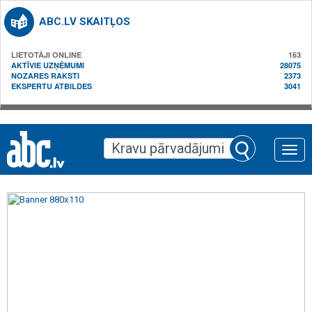
ABC.LV SKAITĻOS
LIETOTĀJI ONLINE
163
AKTĪVIE UZŅĒMUMI
28075
NOZARES RAKSTI
2373
EKSPERTU ATBILDES
3041
Toggle
naviga