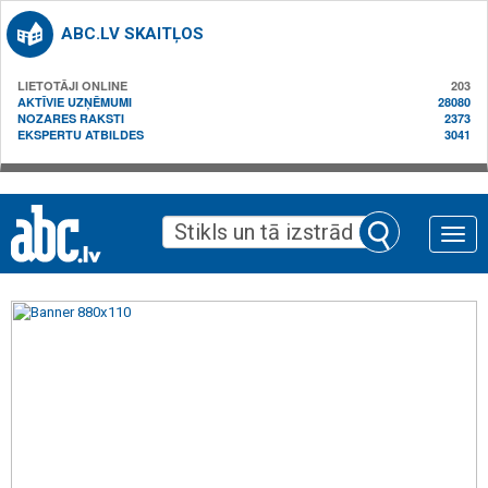
ABC.LV SKAITĻOS
LIETOTĀJI ONLINE
203
AKTĪVIE UZŅĒMUMI
28080
NOZARES RAKSTI
2373
EKSPERTU ATBILDES
3041
Toggle
naviga