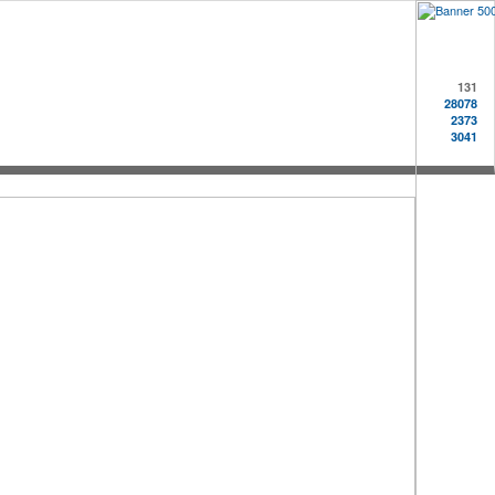
131
28078
2373
3041