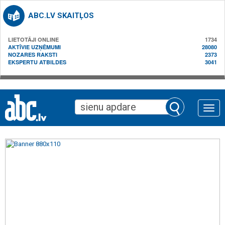
ABC.LV SKAITĻOS
LIETOTĀJI ONLINE
1734
AKTĪVIE UZŅĒMUMI
28080
NOZARES RAKSTI
2373
EKSPERTU ATBILDES
3041
Toggle
naviga