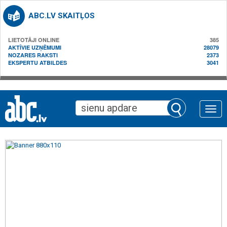
ABC.LV SKAITĻOS
LIETOTĀJI ONLINE
385
AKTĪVIE UZŅĒMUMI
28079
NOZARES RAKSTI
2373
EKSPERTU ATBILDES
3041
Toggle
naviga