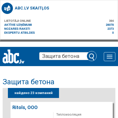
ABC.LV SKAITĻOS
LIETOTĀJI ONLINE
394
AKTĪVIE UZŅĒMUMI
28078
NOZARES RAKSTI
2373
EKSPERTU ATBILDES
0
Toggle
naviga
Защита бетона
найдено 23 компаний
Ritols, ООО
Теплоизоляция