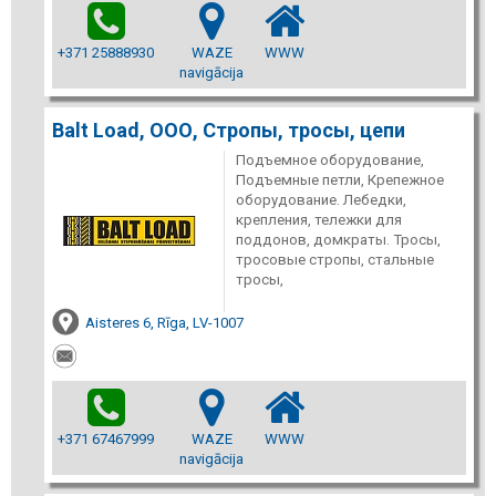
+371 25888930
WAZE
WWW
navigācija
Balt Load, ООО, Стропы, тросы, цепи
Подъемное оборудование,
Подъемные петли, Крепежное
оборудование. Лебедки,
крепления, тележки для
поддонов, домкраты. Тросы,
тросовые стропы, стальные
тросы,
Aisteres 6, Rīga, LV-1007
+371 67467999
WAZE
WWW
navigācija