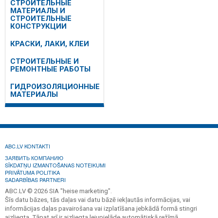
СТРОИТЕЛЬНЫЕ
МАТЕРИАЛЫ И
СТРОИТЕЛЬНЫЕ
КОНСТРУКЦИИ
КРАСКИ, ЛАКИ, КЛЕИ
СТРОИТЕЛЬНЫЕ И
РЕМОНТНЫЕ РАБОТЫ
ГИДРОИЗОЛЯЦИОННЫЕ
МАТЕРИАЛЫ
ABC.LV KONTAKTI
ЗАЯВИТЬ КОМПАНИЮ
SĪKDATŅU IZMANTOŠANAS NOTEIKUMI
PRIVĀTUMA POLITIKA
SADARBĪBAS PARTNERI
ABC.LV © 2026 SIA "heise marketing".
Šīs datu bāzes, tās daļas vai datu bāzē iekļautās informācijas, vai
informācijas daļas pavairošana vai izplatīšana jebkādā formā stingri
aizliegta. Tāpat arī ir aizliegta lejupielāde automātiskā režīmā.