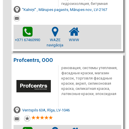
гидроизоляция, битумная
''Kalniņi'' , Mārupes pagasts, Mārupes nov., LV-2167
+371 67460990
WAZE
WWW
navigācija
Profcentrs, ООО
реновация, системы утепления,
фасадные краски, магазин
красок, торговля фасадные
краски, акрил, силиконовая
краска, силикатная краска,
латексные краски, эпоксидная
Ventspils 63A, Rīga, LV-1046