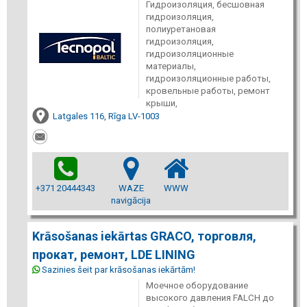
Гидроизоляция, бесшовная
гидроизоляция,
полиуретановая
гидроизоляция,
гидроизоляционные
материалы,
гидроизоляционные работы,
кровельные работы, ремонт
крыши,
Latgales 116, Rīga LV-1003
+371 20444343
WAZE
WWW
navigācija
Krāsošanas iekārtas GRACO, торговля,
прокат, ремонт, LDE LINING
Sazinies šeit par krāsošanas iekārtām!
Моечное оборудование
высокого давления FALCH до