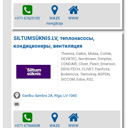
+371 67623105
WAZE
WWW
navigācija
SILTUMSŪKNIS.LV, теплонасосы,
кондиционеры, вентиляция
Thermia, Daikin, Midea, Coltek,
DEVATEC, Nordmann, Dimplex,
CONDAIR, Clivet, Flexit, Emerson,
DEHUTECH, CLIVET, Danfoss,
Boilernova, Termokey, ASPEN,
SICCOM, Esbe, R32,
Ganību dambis 2A, Rīga, LV-1045
+371 67566608
WAZE
WWW