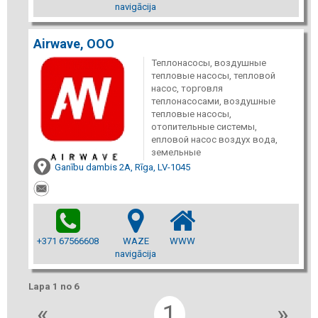
navigācija
Airwave, ООО
Теплонасосы, воздушные
тепловые насосы, тепловой
насос, торговля
теплонасосами, воздушные
тепловые насосы,
отопительные системы,
епловой насос воздух вода,
земельные
Ganību dambis 2A, Rīga, LV-1045
+371 67566608
WAZE
WWW
navigācija
Lapa 1 no 6
«
1
»