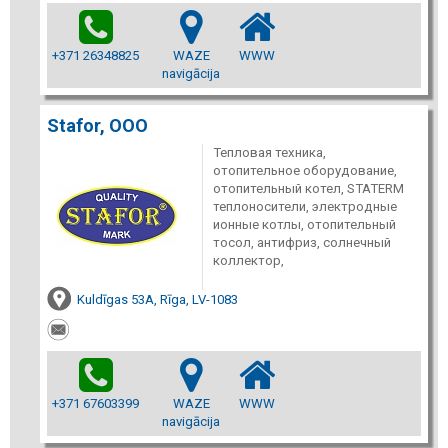
+371 26348825
WAZE
WWW
navigācija
Stafor, ООО
Тепловая техника,
отопительное оборудование,
отопительный котел, STATERM
теплоносители, электродные
ионные котлы, отопительный
тосол, антифриз, солнечный
коллектор,
Kuldīgas 53A, Rīga, LV-1083
+371 67603399
WAZE
WWW
navigācija