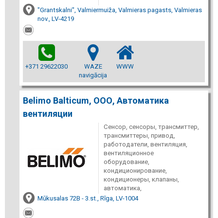
"Grantskalni", Valmiermuiža, Valmieras pagasts, Valmieras
nov., LV-4219
+371 29622030
WAZE
WWW
navigācija
Belimo Balticum, ООО, Автоматика
вентиляции
Сенсор, сенсоры, трансмиттер,
трансмиттеры, привод,
работодатели, вентиляция,
вентиляционное
оборудование,
кондиционирование,
кондиционеры, клапаны,
автоматика,
Mūkusalas 72B - 3.st., Rīga, LV-1004