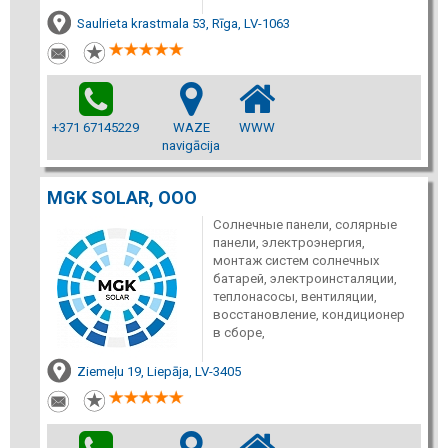
Saulrieta krastmala 53, Rīga, LV-1063
+371 67145229
WAZE
WWW
navigācija
MGK SOLAR, ООО
Солнечные панели, солярные
панели, электроэнергия,
монтаж систем солнечных
батарей, электроинсталяции,
теплонасосы, вентиляции,
восстановление, кондиционер
в сборе,
Ziemeļu 19, Liepāja, LV-3405