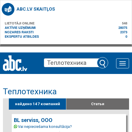
ABC.LV SKAITĻOS
LIETOTĀJI ONLINE
548
AKTĪVIE UZŅĒMUMI
28075
NOZARES RAKSTI
2373
EKSPERTU ATBILDES
0
Toggle
naviga
Теплотехника
найдено 147 компаний
Статьи
BL serviss, ООО
Vai nepieciešama konsultācija?