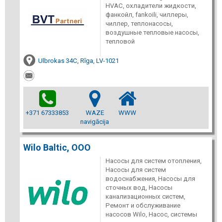
HVAC, охладители жидкости,
фанкойл, fankoili, чиллеры,
чиллер, теплонасосы,
воздушные тепловые насосы,
тепловой
Ulbrokas 34C, Rīga, LV-1021
+371 67333853
WAZE
WWW
navigācija
Wilo Baltic, ООО
Насосы для систем отопления,
Насосы для систем
водоснабжения, Насосы для
сточных вод, Насосы
канализационных систем,
Ремонт и обслуживание
насосов Wilo, Насос, системы