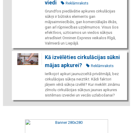
viedi
Reklāmraksts
Grundfos piedāvātie apkures cirkulācijas
sūkņi ir būtisks elements gan
mājsaimniecībās, gan komerciālajās ēkās,
gan arī rūpniecības uzņēmumos. Visus šos
efektīvos, uzticamos un viedos sūkņus
atradīsiet Onninen Express veikalos Rīgā,
Valmierā un Liepājā.
Kā izvēlēties cirkulācijas sūkni
mājas apkurei?
Reklāmraksts
Ierīkojot apkuri jaunuzceltā privātmājā, bez
cirkulācijas sūkņa neiztikt. Kādi faktori
jāņem vērā sūkņa izvēlē? Kur meklēt zināmu
zīmolu cirkulācijas sūkņus jaunas apkures
sistēmas izveidei un vecās uzlabošanai?