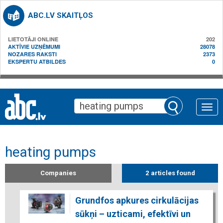
ABC.LV SKAITĻOS
LIETOTĀJI ONLINE
202
AKTĪVIE UZŅĒMUMI
28078
NOZARES RAKSTI
2373
EKSPERTU ATBILDES
0
Toggle
naviga
heating pumps
Companies
2 articles found
Grundfos apkures cirkulācijas
sūkņi – uzticami, efektīvi un