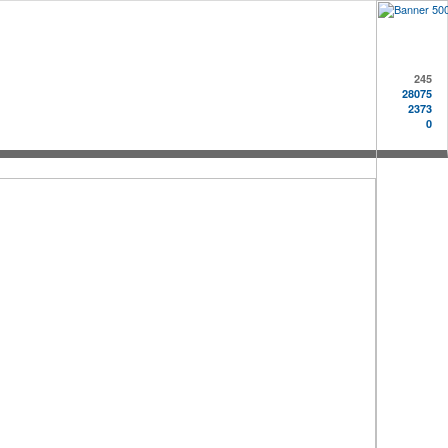
245
28075
2373
0