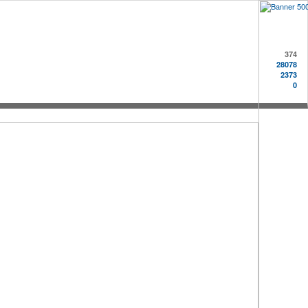
374
28078
2373
0