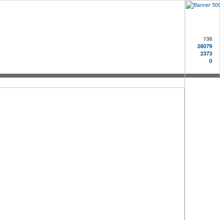
138
28079
2373
0