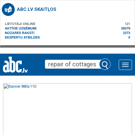
ABC.LV SKAITĻOS
LIETOTĀJI ONLINE
121
AKTĪVIE UZŅĒMUMI
28079
NOZARES RAKSTI
2373
EKSPERTU ATBILDES
0
Toggle
naviga