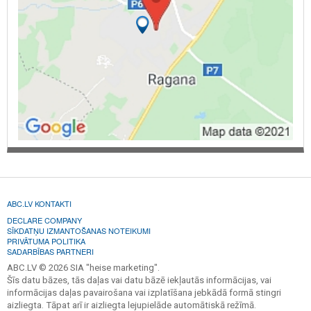
ABC.LV KONTAKTI
DECLARE COMPANY
SĪKDATŅU IZMANTOŠANAS NOTEIKUMI
PRIVĀTUMA POLITIKA
SADARBĪBAS PARTNERI
ABC.LV © 2026 SIA "heise marketing".
Šīs datu bāzes, tās daļas vai datu bāzē iekļautās informācijas, vai
informācijas daļas pavairošana vai izplatīšana jebkādā formā stingri
aizliegta. Tāpat arī ir aizliegta lejupielāde automātiskā režīmā.