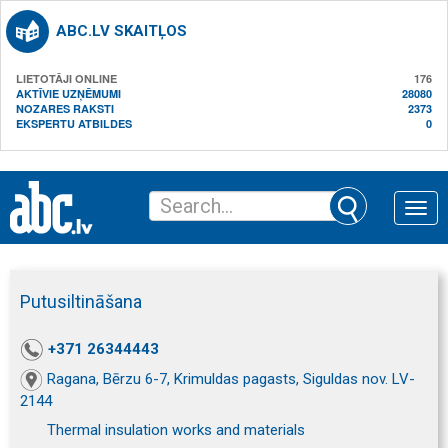
ABC.LV SKAITĻOS
LIETOTĀJI ONLINE
176
AKTĪVIE UZŅĒMUMI
28080
NOZARES RAKSTI
2373
EKSPERTU ATBILDES
0
Toggle
naviga
Putusiltināšana
+371 26344443
Ragana, Bērzu 6-7, Krimuldas pagasts, Siguldas nov. LV-
2144
Thermal insulation works and materials