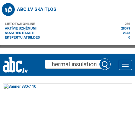
ABC.LV SKAITĻOS
LIETOTĀJI ONLINE
236
AKTĪVIE UZŅĒMUMI
28079
NOZARES RAKSTI
2373
EKSPERTU ATBILDES
0
Toggle
naviga