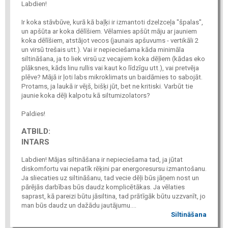
Labdien!
Ir koka stāvbūve, kurā kā baļķi ir izmantoti dzelzceļa "špalas",
un apšūta ar koka dēlīšiem. Vēlamies apšūt māju ar jauniem
koka dēlīšiem, atstājot vecos (jaunais apšuvums - vertikāli 2
un virsū trešais utt.). Vai ir nepieciešama kāda minimāla
siltināšana, ja to liek virsū uz vecajiem koka dēļiem (kādas eko
plāksnes, kāds linu rullis vai kaut ko līdzīgu utt.), vai pretvēja
plēve? Mājā ir ļoti labs mikroklimats un baidāmies to sabojāt.
Protams, ja laukā ir vējš, bišķi jūt, bet ne kritiski. Varbūt tie
jaunie koka dēļi kalpotu kā siltumizolators?
Paldies!
ATBILD:
INTARS
Labdien! Mājas siltināšana ir nepieciešama tad, ja jūtat
diskomfortu vai nepatīk rēķini par energoresursu izmantošanu.
Ja sliecaties uz siltināšanu, tad vecie dēļi būs jāņem nost un
pārējās darbības būs daudz komplicētākas. Ja vēlaties
saprast, kā pareizi būtu jāsiltina, tad prātīgāk būtu uzzvanīt, jo
man būs daudz un dažādu jautājumu....
Siltināšana