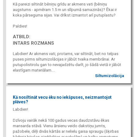
Kā pareizi siltināt bēniņu grīdu ar akmens vati (bēniņu
augstums - apmēram 1.5 m un slīpumā samazinās)? Ēkai ir
koka pārseguma sijas. Vai drīkst izmantot arī putuplastu?
Paldies!
ATBILD:
INTARS ROZMANS
Labdien! Ar akmens vati, protams, var siltināt, bet no telpas
puses pirms siltumizolācijas ir jābūt tvaika membrānai. Ar
putupolistirolu gan to nevajadzētu darīt, jo šādā vietā ir jābūt
elastīgam materiālam....
Siltumizolācija
Kā nosiltināt vecu ēku no iekšpuses, neizmantojot
plēves?
Labdien!
Dzīvoju vairāk nekā 100 gadus vecas daudzstāvu ēkas
mansarda stāvā. Vienu ārsienu veido dakstiņu jumts,
pažobele, dēļi divās kārtās ar nelielu gaisa spraugu (šķirbas
kādreiz bijušas aizdrīvētas ar pakulām) un kaļķu apmetums.