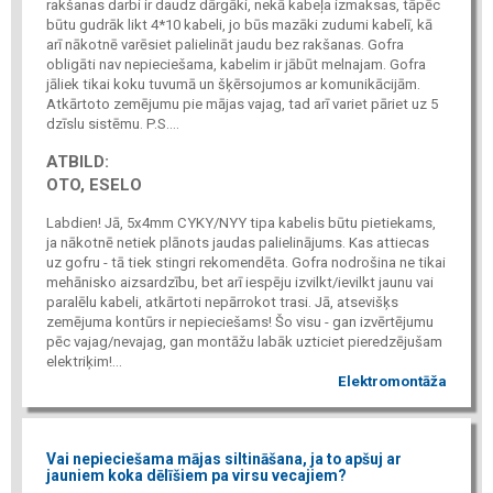
rakšanas darbi ir daudz dārgāki, nekā kabeļa izmaksas, tāpēc
būtu gudrāk likt 4*10 kabeli, jo būs mazāki zudumi kabelī, kā
arī nākotnē varēsiet palielināt jaudu bez rakšanas. Gofra
obligāti nav nepieciešama, kabelim ir jābūt melnajam. Gofra
jāliek tikai koku tuvumā un šķērsojumos ar komunikācijām.
Atkārtoto zemējumu pie mājas vajag, tad arī variet pāriet uz 5
dzīslu sistēmu. P.S....
ATBILD:
OTO, ESELO
Labdien! Jā, 5x4mm CYKY/NYY tipa kabelis būtu pietiekams,
ja nākotnē netiek plānots jaudas palielinājums. Kas attiecas
uz gofru - tā tiek stingri rekomendēta. Gofra nodrošina ne tikai
mehānisko aizsardzību, bet arī iespēju izvilkt/ievilkt jaunu vai
paralēlu kabeli, atkārtoti nepārrokot trasi. Jā, atsevišķs
zemējuma kontūrs ir nepieciešams! Šo visu - gan izvērtējumu
pēc vajag/nevajag, gan montāžu labāk uzticiet pieredzējušam
elektriķim!...
Elektromontāža
Vai nepieciešama mājas siltināšana, ja to apšuj ar
jauniem koka dēlīšiem pa virsu vecajiem?