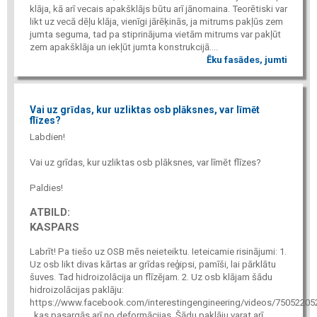
klāja, kā arī vecais apakšklājs būtu arī jānomaina. Teorētiski var
likt uz vecā dēļu klāja, vienīgi jārēķinās, ja mitrums pakļūs zem
jumta seguma, tad pa stiprinājuma vietām mitrums var pakļūt
zem apakšklāja un iekļūt jumta konstrukcijā....
Ēku fasādes, jumti
Vai uz grīdas, kur uzliktas osb plāksnes, var līmēt
flīzes?
Labdien!
Vai uz grīdas, kur uzliktas osb plāksnes, var līmēt flīzes?
Paldies!
ATBILD:
KASPARS
Labrīt! Pa tiešo uz OSB mēs neieteiktu. Ieteicamie risinājumi: 1.
Uz osb likt divas kārtas ar grīdas reģipsi, pamīši, lai pārklātu
šuves. Tad hidroizolācija un flīzējam. 2. Uz osb klājam šādu
hidroizolācijas paklāju:
https://www.facebook.com/interestingengineering/videos/75052205
, kas pasargās arī no deformācijas. Šādu paklāju varat arī