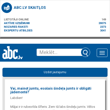
ABC.LV SKAITĻOS
LIETOTĀJI ONLINE
149
AKTĪVIE UZŅĒMUMI
28075
NOZARES RAKSTI
2373
EKSPERTU ATBILDES
3041
Toggle
naviga
Uzdot jautajumu
Vai, mainot jumtu, esošais šindeļa jumts ir obligāti
jādemontē?
Labdien!
Mājai ir ir rubeorīda šīferis. Zem tā labs šindeļu jumts. Vēlos