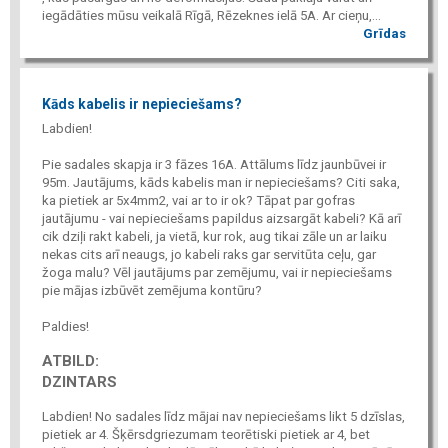
iegādāties mūsu veikalā Rīgā, Rēzeknes ielā 5A. Ar cieņu,...
Grīdas
Kāds kabelis ir nepieciešams?
Labdien!
Pie sadales skapja ir 3 fāzes 16A. Attālums līdz jaunbūvei ir
95m. Jautājums, kāds kabelis man ir nepieciešams? Citi saka,
ka pietiek ar 5x4mm2, vai ar to ir ok? Tāpat par gofras
jautājumu - vai nepieciešams papildus aizsargāt kabeli? Kā arī
cik dziļi rakt kabeli, ja vietā, kur rok, aug tikai zāle un ar laiku
nekas cits arī neaugs, jo kabeli raks gar servitūta ceļu, gar
žoga malu? Vēl jautājums par zemējumu, vai ir nepieciešams
pie mājas izbūvēt zemējuma kontūru?
Paldies!
ATBILD:
DZINTARS
Labdien! No sadales līdz mājai nav nepieciešams likt 5 dzīslas,
pietiek ar 4. Šķērsdgriezumam teorētiski pietiek ar 4, bet