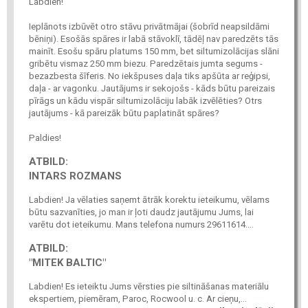
Labdien!
Ieplānots izbūvēt otro stāvu privātmājai (šobrīd neapsildāmi
bēniņi). Esošās spāres ir labā stāvoklī, tādēļ nav paredzēts tās
mainīt. Esošu spāru platums 150 mm, bet siltumizolācijas slāni
gribētu vismaz 250 mm biezu. Paredzētais jumta segums -
bezazbesta šīferis. No iekšpuses daļa tiks apšūta ar reģipsi,
daļa - ar vagonku. Jautājums ir sekojošs - kāds būtu pareizais
pīrāgs un kādu vispār siltumizolāciju labāk izvēlēties? Otrs
jautājums - kā pareizāk būtu paplatināt spāres?
Paldies!
ATBILD:
INTARS ROZMANS
Labdien! Ja vēlaties saņemt ātrāk korektu ieteikumu, vēlams
būtu sazvanīties, jo man ir ļoti daudz jautājumu Jums, lai
varētu dot ieteikumu. Mans telefona numurs 29611614....
ATBILD:
"MITEK BALTIC"
Labdien! Es ieteiktu Jums vērsties pie siltināšanas materiālu
ekspertiem, piemēram, Paroc, Rocwool u. c. Ar cieņu,...