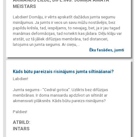
MEISTARS
Labdien! Domāju, ir vērts apskatīt dažādus jumta segumu
risinājumus. Ja jumts ir vecs un savu mūžu nostāvējis, bez
papildu krēsla, tad, iespējams, to nevajag, bet, ja ir jau tagad
manāmas deformācijas, tad noteikti kas jādara. Dēļu klāju var
atstāt, uz tā jāliek difūzijas membrāna, tad distanceri,
latojums un jumta segums. Ar cieņu,...
Ēku fasādes, jumti
Kāds būtu pareizais risinājums jumta siltināšanai?
Labdien!
Jumta segums - "Cedral gotica". Uzlikts bez difūzijas
membrānas. Ir doma mansardu apdzīvot un siltināt ar
akmensvati plāksnēs. Kāds būtu pareizs risinājums?
Paldies!
ATBILD:
INTARS