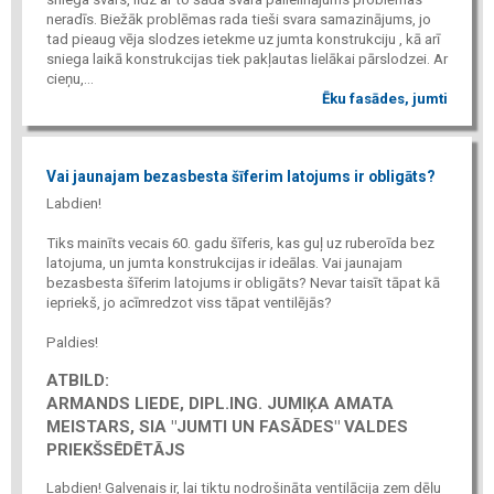
neradīs. Biežāk problēmas rada tieši svara samazinājums, jo
tad pieaug vēja slodzes ietekme uz jumta konstrukciju , kā arī
sniega laikā konstrukcijas tiek pakļautas lielākai pārslodzei. Ar
cieņu,...
Ēku fasādes, jumti
Vai jaunajam bezasbesta šīferim latojums ir obligāts?
Labdien!
Tiks mainīts vecais 60. gadu šīferis, kas guļ uz ruberoīda bez
latojuma, un jumta konstrukcijas ir ideālas. Vai jaunajam
bezasbesta šīferim latojums ir obligāts? Nevar taisīt tāpat kā
iepriekš, jo acīmredzot viss tāpat ventilējās?
Paldies!
ATBILD:
ARMANDS LIEDE, DIPL.ING. JUMIĶA AMATA
MEISTARS, SIA "JUMTI UN FASĀDES" VALDES
PRIEKŠSĒDĒTĀJS
Labdien! Galvenais ir, lai tiktu nodrošināta ventilācija zem dēļu