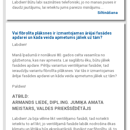
Labdien! Būtu labi sazināties telefoniski, jo no manas puses ir
daudz jautājumu, lai ieteiktu jums pareizo risinājumu....
Siltināšana
Vai fibrolīta plāksnes ir izmantojamas ārējai fasādes
apdarei un kāda veida apmetums jāliek uz tām?
Labdien!
Manā īpašumā ir nonākusi 80. gados celta vasarnīca no
gāzbetona, kas nav apmesta. Lai saglābtu ēku, būtu jāliek
fasādes apdare. Pētīju variantus ventilējamai fasādei, tad
ieraudzīju variantu fibrolīta plāksnes. Vai tās ir izmantojamas
ārējai fasādes apdarei un kāda veida apmetums jāliek uz tām?
Paldies!
ATBILD:
ARMANDS LIEDE, DIPL.ING. JUMIĶA AMATA
MEISTARS, VALDES PRIEKŠSĒDĒTĀJS
Labdien! Ja bija vēlme likt ventilējamo fasādi, tad noteikti
ieteiktu to arī likt, jo ventilējamā fasāde labāk nodrošina ēkas
klimatu un lētāka būs ekspluatācijā. Runājot par fibrolītu, jā, to