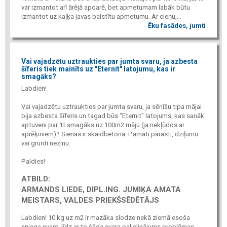
var izmantot arī ārējā apdarē, bet apmetumam labāk būtu
izmantot uz kaļķa javas balstītu apmetumu. Ar cieņu,...
Ēku fasādes, jumti
Vai vajadzētu uztraukties par jumta svaru, ja azbesta
šīferis tiek mainīts uz "Eternit" latojumu, kas ir
smagāks?
Labdien!
Vai vajadzētu uztraukties par jumta svaru, ja sēnīšu tipa mājai
bija azbesta šīferis un tagad būs "Eternit" latojums, kas sanāk
aptuveni par 1t smagāks uz 100m2 māju (ja nekļūdos ar
aprēķiniem)? Sienas ir skaidbetona. Pamati parasti, dziļumu
vai grunti nezinu.
Paldies!
ATBILD:
ARMANDS LIEDE, DIPL.ING. JUMIĶA AMATA
MEISTARS, VALDES PRIEKŠSĒDĒTĀJS
Labdien! 10 kg uz m2 ir mazāka slodze nekā ziemā esoša
sniega svars, līdz ar to šāda svara palielinājums problēmas