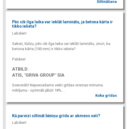
Siltināšana
Pēc cik ilga laika var ieklāt laminātu, ja betona kārta ir
tikko ielieta?
Labdien!
Sakiet, lūdzu, pēc cik ilga laika var ieklāt laminātu, zinot, ka
betona kārta (100 mm) ir tikko ielieta?
Paldies!
ATBILD:
ATIS, "GRIVA GROUP" SIA
Sveicināti! Nepieciešams veikt grīdas virsmas mitruma
mērījumu - optimāli jābūt 18%....
Koka grīdas
Kā pareizi siltināt bēniņu grīdu ar akmens vati?
Labdien!