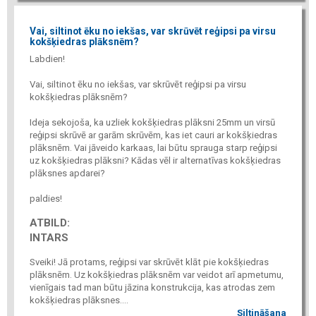
Vai, siltinot ēku no iekšas, var skrūvēt reģipsi pa virsu
kokšķiedras plāksnēm?
Labdien!
Vai, siltinot ēku no iekšas, var skrūvēt reģipsi pa virsu
kokšķiedras plāksnēm?
Ideja sekojoša, ka uzliek kokšķiedras plāksni 25mm un virsū
reģipsi skrūvē ar garām skrūvēm, kas iet cauri ar kokšķiedras
plāksnēm. Vai jāveido karkaas, lai būtu sprauga starp reģipsi
uz kokšķiedras plāksni? Kādas vēl ir alternatīvas kokšķiedras
plāksnes apdarei?
paldies!
ATBILD:
INTARS
Sveiki! Jā protams, reģipsi var skrūvēt klāt pie kokšķiedras
plāksnēm. Uz kokšķiedras plāksnēm var veidot arī apmetumu,
vienīgais tad man būtu jāzina konstrukcija, kas atrodas zem
kokšķiedras plāksnes....
Siltināšana