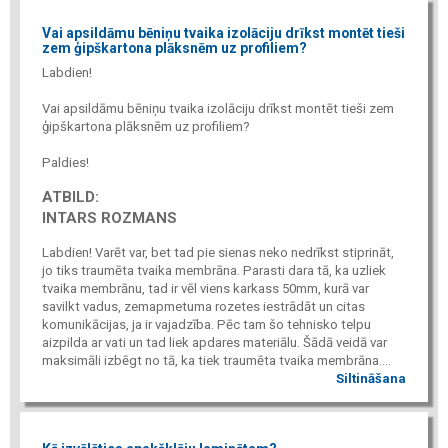
Vai apsildāmu bēniņu tvaika izolāciju drīkst montēt tieši
zem ģipškartona plāksnēm uz profiliem?
Labdien!
Vai apsildāmu bēniņu tvaika izolāciju drīkst montēt tieši zem
ģipškartona plāksnēm uz profiliem?
Paldies!
ATBILD:
INTARS ROZMANS
Labdien! Varēt var, bet tad pie sienas neko nedrīkst stiprināt,
jo tiks traumēta tvaika membrāna. Parasti dara tā, ka uzliek
tvaika membrānu, tad ir vēl viens karkass 50mm, kurā var
savilkt vadus, zemapmetuma rozetes iestrādāt un citas
komunikācijas, ja ir vajadzība. Pēc tam šo tehnisko telpu
aizpilda ar vati un tad liek apdares materiālu. Šādā veidā var
maksimāli izbēgt no tā, ka tiek traumēta tvaika membrāna....
Siltināšana