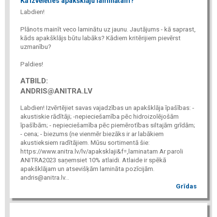
Kā izvēlēties apakšklāju laminātam?
Labdien!
Plānots mainīt veco laminātu uz jaunu. Jautājums - kā saprast,
kāds apakšklājs būtu labāks? Kādiem kritērijiem pievērst
uzmanību?
Paldies!
ATBILD:
ANDRIS@ANITRA.LV
Labdien! Izvērtējiet savas vajadzības un apakšklāja īpašības: -
akustiskie rādītāji; -nepieciešamība pēc hidroizolējošām
īpašībām; - nepieciešamība pēc piemērotības siltajām grīdām;
- cena; - biezums (ne vienmēr biezāks ir ar labākiem
akustieksiem radītājiem. Mūsu sortimentā šie:
https://www.anitra.lv/lv/apaksklaji&f=,laminatam Ar paroli
ANITRA2023 saņemsiet 10% atlaidi. Atlaide ir spēkā
apakšklājam un atsevišķām lamināta pozīcijām.
andris@anitra.lv...
Grīdas