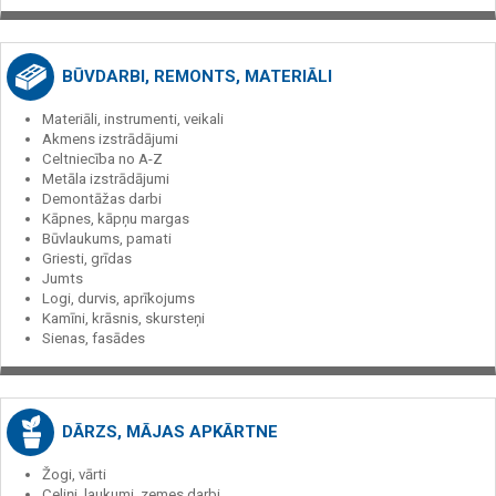
BŪVDARBI, REMONTS, MATERIĀLI
Materiāli, instrumenti, veikali
Akmens izstrādājumi
Celtniecība no A-Z
Metāla izstrādājumi
Demontāžas darbi
Kāpnes, kāpņu margas
Būvlaukums, pamati
Griesti, grīdas
Jumts
Logi, durvis, aprīkojums
Kamīni, krāsnis, skursteņi
Sienas, fasādes
DĀRZS, MĀJAS APKĀRTNE
Žogi, vārti
Celiņi, laukumi, zemes darbi