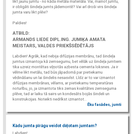
likt jaunu jumtu - no kāda metāla materiāla. Vai, mainot jumtu,
ir obligāti šindeļa jumts jādemontē? Vai arī droši virs šindeļa
jumta varu likt plēvi?
Paldies!
ATBILD:
ARMANDS LIEDE DIPL.ING. JUMIĶA AMATA
MEISTARS, VALDES PRIEKŠSĒDĒTĀJS
Labdien! Agrāk, kad nebija difūzijas membrānu, tad šindeļa
jumtus izmantoja kā zemsegumu, bet vēlāk uz šindeļa jumtiem
tika uzreiz montētas viļņotās azbesta cementa loksnes. Ja ir
vēlme likt metālu, tad būs jāpadomā par pietiekamu
vēdināšanu un lai šindelis nesasvīst. Līdz ar to var izmantot
difūzijas membrānas, vēlams, ar pietiekamu temperatūras
noturību, jo, ja izmantota tiks zemas kvalitātes zemseguma
plēve, tad ar laiku tā sairs un kondesāts bojās šindeli un
konstrukcijas. Noteikti nedrīkst izmantot...
Ēku fasādes, jumti
Kādu jumta pīrāgu veidot dēļotam jumtam?
Labdien!