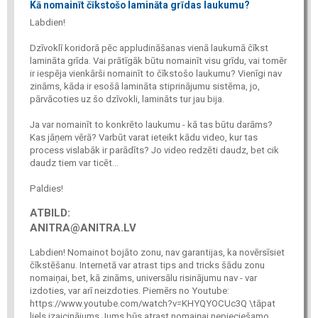
Kā nomainīt čīkstošo lamināta grīdas laukumu?
Labdien!
Dzīvoklī koridorā pēc appludināšanas vienā laukumā čīkst
lamināta grīda. Vai prātīgāk būtu nomainīt visu grīdu, vai tomēr
ir iespēja vienkārši nomainīt to čīkstošo laukumu? Vienīgi nav
zināms, kāda ir esošā lamināta stiprinājumu sistēma, jo,
pārvācoties uz šo dzīvokli, lamināts tur jau bija.
Ja var nomainīt to konkrēto laukumu - kā tas būtu darāms?
Kas jāņem vērā? Varbūt varat ieteikt kādu video, kur tas
process vislabāk ir parādīts? Jo video redzēti daudz, bet cik
daudz tiem var ticēt...
Paldies!
ATBILD:
ANITRA@ANITRA.LV
Labdien! Nomainot bojāto zonu, nav garantijas, ka novērsīsiet
čīkstēšanu. Internetā var atrast tips and tricks šādu zonu
nomaiņai, bet, kā zināms, universālu risinājumu nav - var
izdoties, var arī neizdoties. Piemērs no Youtube:
https://www.youtube.com/watch?v=KHYQYOCUc3Q \tāpat
liels izaicinājums Jums būs atrast nomaiņai nepieciešamo