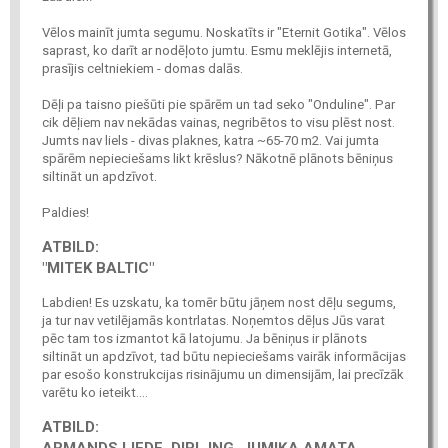
Vēlos mainīt jumta segumu. Noskatīts ir "Eternit Gotika". Vēlos
saprast, ko darīt ar nodēļoto jumtu. Esmu meklējis internetā,
prasījis celtniekiem - domas dalās.
Dēļi pa taisno piešūti pie spārēm un tad seko "Onduline". Par
cik dēļiem nav nekādas vainas, negribētos to visu plēst nost.
Jumts nav liels - divas plaknes, katra ~65-70 m2. Vai jumta
spārēm nepieciešams likt krēslus? Nākotnē plānots bēniņus
siltināt un apdzīvot.
Paldies!
ATBILD:
"MITEK BALTIC"
Labdien! Es uzskatu, ka tomēr būtu jāņem nost dēļu segums,
ja tur nav vetilējamās kontrlatas. Noņemtos dēļus Jūs varat
pēc tam tos izmantot kā latojumu. Ja bēniņus ir plānots
siltināt un apdzīvot, tad būtu nepieciešams vairāk informācijas
par esošo konstrukcijas risinājumu un dimensijām, lai precīzāk
varētu ko ieteikt....
ATBILD:
ARMANDS LIEDE, DIPL.ING. JUMIĶA AMATA