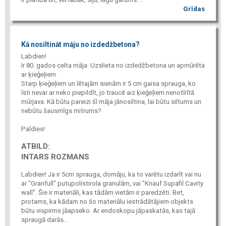
Grīdas
Kā nosiltināt māju no izdedžbetona?
Labdien!
Ir 80. gados celta māja. Uzslieta no izdedžbetona un apmūrēta
ar ķieģeļiem.
Starp ķieģeļiem un lētajām sienām ir 5 cm gaisa sprauga, ko
īsti nevar ar neko piepildīt, jo traucē aiz ķieģeļiem nenotīrītā
mūrjava. Kā būtu pareizi šī māja jānosiltina, lai būtu siltums un
nebūtu šausmīgs mitrums?
Paldies!
ATBILD:
INTARS ROZMANS
Labdien! Ja ir 5cm sprauga, domāju, ka to varētu izdarīt vai nu
ar "Granfull" putupolistirola granulām, vai "Knauf Supafil Cavity
wall". Šie ir materiāli, kas tādām vietām ir paredzēti. Bet,
protams, ka kādam no šo materiālu iestrādātājiem objekts
būtu vispirms jāapseko. Ar endoskopu jāpaskatās, kas tajā
spraugā darās....