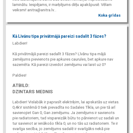
laminātu. Iespējams, ir marķējums dēļu apakšpusē. Vēlam
veiksmi! anitra@anitra.lv...
Koka grīdas
Kā Līvānu tipa privātmājā pareizi sadalīt 3 fāzes?
Labdien!
Kā privātmājā pareizi sadalīt 3 fāzes? Līvānu tipa mājā
zemējums pievienots pie apkures caurules, bet apkure nav
sazemēta. Kā pareizi izveidot zemējumu vai laist uz 0?
Paldies!
ATBILD:
DZINTARS MEDNIS
Labdien! Vislabāk ir paprasīt elektriķim, lai apskatās uz vietas.
0,4kV sistēmā 0 tiek pievadīta no Sadales Tīkla, un pie tā arī
savienojiet Gan 0, Gan zemējumu. Ja zemējums ir savienots
pie radiatoriem, tad vispareizāk būtu to pārvienot uz sadali un
tur savienot ar ienākošo tīkla 0, un no tās uz radiatoriem. Te ir
svarīga secība, jo zemējums sadalē ir svarīgāks nekā pie