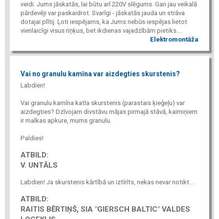
veidi. Jums jāskatās, lai būtu arī 220V slēgums. Gan jau veikalā
pārdevēji var paskaidrot. Svarīgi - jāskatās jauda un strāva
dotajai plītij. Ļoti iespējams, ka Jums nebūs iespējas lietot
vienlaicīgi visus riņķus, bet ikdienas vajadzībām pietiks....
Elektromontāža
Vai no granulu kamīna var aizdegties skurstenis?
Labdien!
Vai granulu kamīna katla skurstenis (parastais ķieģeļu) var
aizdegties? Dzīvojam divstāvu mājas pirmajā stāvā, kaimiņiem
ir malkas apkure, mums granulu.
Paldies!
ATBILD:
V. UNTĀLS
Labdien! Ja skurstenis kārtībā un iztīrīts, nekas nevar notikt....
ATBILD:
RAITIS BĒRTIŅŠ, SIA "GIERSCH BALTIC" VALDES