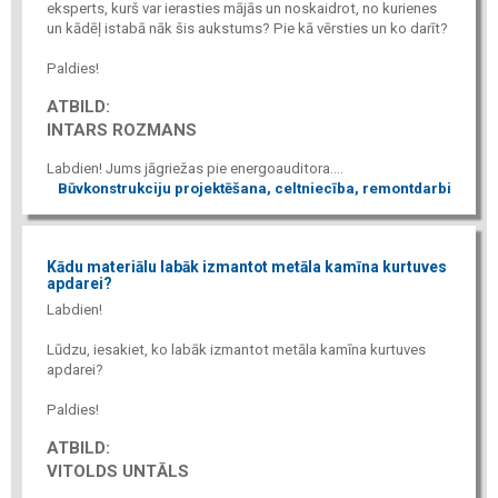
eksperts, kurš var ierasties mājās un noskaidrot, no kurienes
un kādēļ istabā nāk šis aukstums? Pie kā vērsties un ko darīt?
Paldies!
ATBILD:
INTARS ROZMANS
Labdien! Jums jāgriežas pie energoauditora....
Būvkonstrukciju projektēšana, celtniecība, remontdarbi
Kādu materiālu labāk izmantot metāla kamīna kurtuves
apdarei?
Labdien!
Lūdzu, iesakiet, ko labāk izmantot metāla kamīna kurtuves
apdarei?
Paldies!
ATBILD:
VITOLDS UNTĀLS