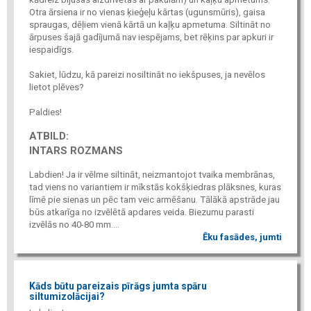
Otra ārsiena ir no vienas ķieģeļu kārtas (ugunsmūris), gaisa
spraugas, dēļiem vienā kārtā un kaļķu apmetuma. Siltināt no
ārpuses šajā gadījumā nav iespējams, bet rēķins par apkuri ir
iespaidīgs.
Sakiet, lūdzu, kā pareizi nosiltināt no iekšpuses, ja nevēlos
lietot plēves?
Paldies!
ATBILD:
INTARS ROZMANS
Labdien! Ja ir vēlme siltināt, neizmantojot tvaika membrānas,
tad viens no variantiem ir mīkstās kokšķiedras plāksnes, kuras
līmē pie sienas un pēc tam veic armēšanu. Tālākā apstrāde jau
būs atkarīga no izvēlētā apdares veida. Biezumu parasti
izvēlās no 40-80 mm....
Ēku fasādes, jumti
Kāds būtu pareizais pīrāgs jumta spāru
siltumizolācijai?