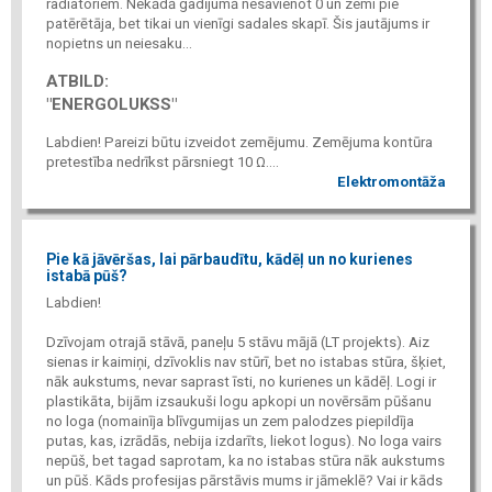
radiatoriem. Nekādā gadījumā nesavienot 0 un zemi pie
patērētāja, bet tikai un vienīgi sadales skapī. Šis jautājums ir
nopietns un neiesaku...
ATBILD:
"ENERGOLUKSS"
Labdien! Pareizi būtu izveidot zemējumu. Zemējuma kontūra
pretestība nedrīkst pārsniegt 10 Ω....
Elektromontāža
Pie kā jāvēršas, lai pārbaudītu, kādēļ un no kurienes
istabā pūš?
Labdien!
Dzīvojam otrajā stāvā, paneļu 5 stāvu mājā (LT projekts). Aiz
sienas ir kaimiņi, dzīvoklis nav stūrī, bet no istabas stūra, šķiet,
nāk aukstums, nevar saprast īsti, no kurienes un kādēļ. Logi ir
plastikāta, bijām izsaukuši logu apkopi un novērsām pūšanu
no loga (nomainīja blīvgumijas un zem palodzes piepildīja
putas, kas, izrādās, nebija izdarīts, liekot logus). No loga vairs
nepūš, bet tagad saprotam, ka no istabas stūra nāk aukstums
un pūš. Kāds profesijas pārstāvis mums ir jāmeklē? Vai ir kāds