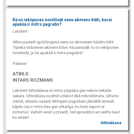
Kā no iekšpuses nosiltināt senu akmens klēti, kurai
apakšā ir mitrs pagrabs?
Labdien!
Vēlos padarīt apdzīvojamu senu no akmeņiem būvētu klēti.
Tipiska Vidzemes akmens būve. Kā pareizāk to no iekšpuses
nosiltināt, ja tai apakšā ir mitrs pagrabs?
Paldies!
ATBILD:
INTARS ROZMANS
Labdien! Siltināšanai ar mitro pagrabu gan nebūs nekāda
sakara. Siltināšana nozīmē uzlabot ēkā mikroklimatu, siltumu
ziemā, vēsumu vasarā. Mitrajam pagrabam jāmeklē iemesli,
kāpēc tas ir mitrs (tas gan atkarīgs, ko kurš saprot ar
mitrumu). Varbūt variet uzzvanīt, tad aprunātos un varētu kaut
ko ieteikt....
Siltināšana