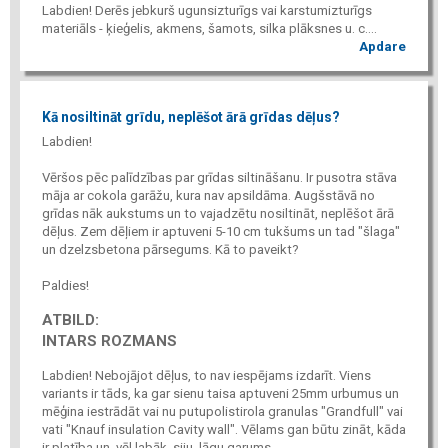
Labdien! Derēs jebkurš ugunsizturīgs vai karstumizturīgs
materiāls - ķieģelis, akmens, šamots, silka plāksnes u. c....
Apdare
Kā nosiltināt grīdu, neplēšot ārā grīdas dēļus?
Labdien!
Vēršos pēc palīdzības par grīdas siltināšanu. Ir pusotra stāva
māja ar cokola garāžu, kura nav apsildāma. Augšstāvā no
grīdas nāk aukstums un to vajadzētu nosiltināt, neplēšot ārā
dēļus. Zem dēļiem ir aptuveni 5-10 cm tukšums un tad "šlaga"
un dzelzsbetona pārsegums. Kā to paveikt?
Paldies!
ATBILD:
INTARS ROZMANS
Labdien! Nebojājot dēļus, to nav iespējams izdarīt. Viens
variants ir tāds, ka gar sienu taisa aptuveni 25mm urbumus un
mēģina iestrādāt vai nu putupolistirola granulas "Grandfull" vai
vati "Knauf insulation Cavity wall". Vēlams gan būtu zināt, kāda
ir platība un, vēl labāk, siju, lāgu garums....