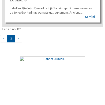
LOCEKLIS
Labdien! Ķieģeļu dūmvadus ir jātīra reizi gadā pirms sezonas!
Ja to ievēro, tad nav pamats uztraukumam. Ar cieņu,...
Kamīni
Lapa 3 no 126
«
3
»