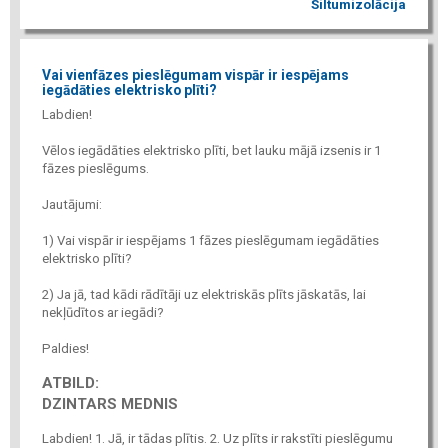
Siltumizolācija
Vai vienfāzes pieslēgumam vispār ir iespējams
iegādāties elektrisko plīti?
Labdien!
Vēlos iegādāties elektrisko plīti, bet lauku mājā izsenis ir 1
fāzes pieslēgums.
Jautājumi:
1) Vai vispār ir iespējams 1 fāzes pieslēgumam iegādāties
elektrisko plīti?
2) Ja jā, tad kādi rādītāji uz elektriskās plīts jāskatās, lai
nekļūdītos ar iegādi?
Paldies!
ATBILD:
DZINTARS MEDNIS
Labdien! 1. Jā, ir tādas plītis. 2. Uz plīts ir rakstīti pieslēgumu