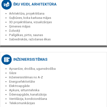
ĒKU VEIDI, ARHITEKTŪRA
Arhitektūra, projektēšana
Guļbūves, koka karkasa mājas
3D projektēšana, vizualizācijas
Ģimenes mājas
Dzīvokļi
Palīgēkas, pirtis, saunas
Sabiedriskās, ražošanas ēkas
INŽENIERSISTĒMAS
Apsardze, drošība, ugunsdrošība
Gāze
Inženiersistēmas no A-Z
Energoefektivitāte
Elektroapgāde
Apkure, siltumtehnika
Ūdensapgāde, kanalizācija
Ventilācija, kondicionēšana
Telekomunikācijas