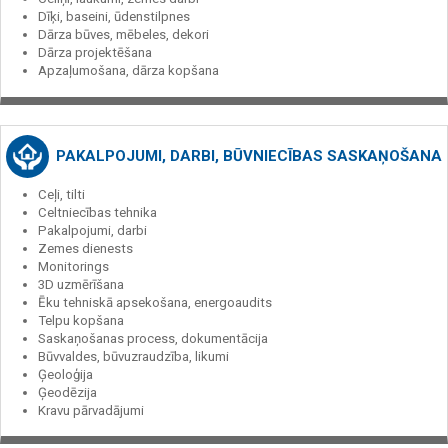
Dīķi, baseini, ūdenstilpnes
Dārza būves, mēbeles, dekori
Dārza projektēšana
Apzaļumošana, dārza kopšana
PAKALPOJUMI, DARBI, BŪVNIECĪBAS SASKAŅOŠANA
Ceļi, tilti
Celtniecības tehnika
Pakalpojumi, darbi
Zemes dienests
Monitorings
3D uzmērīšana
Ēku tehniskā apsekošana, energoaudits
Telpu kopšana
Saskaņošanas process, dokumentācija
Būvvaldes, būvuzraudzība, likumi
Ģeoloģija
Ģeodēzija
Kravu pārvadājumi